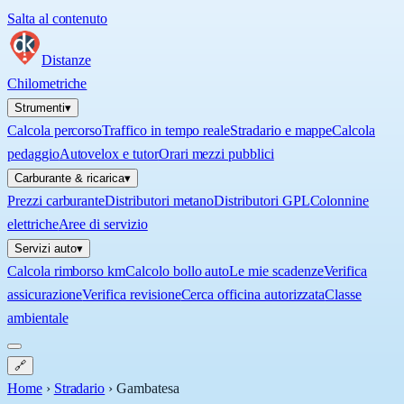
Salta al contenuto
Distanze
Chilometriche
Strumenti
▾
Calcola percorso
Traffico in tempo reale
Stradario e mappe
Calcola
pedaggio
Autovelox e tutor
Orari mezzi pubblici
Carburante & ricarica
▾
Prezzi carburante
Distributori metano
Distributori GPL
Colonnine
elettriche
Aree di servizio
Servizi auto
▾
Calcola rimborso km
Calcolo bollo auto
Le mie scadenze
Verifica
assicurazione
Verifica revisione
Cerca officina autorizzata
Classe
ambientale
🔗
Home
›
Stradario
›
Gambatesa