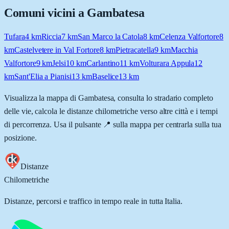
Comuni vicini a
Gambatesa
Tufara
4
km
Riccia
7
km
San Marco la Catola
8
km
Celenza Valfortore
8
km
Castelvetere in Val Fortore
8
km
Pietracatella
9
km
Macchia
Valfortore
9
km
Jelsi
10
km
Carlantino
11
km
Volturara Appula
12
km
Sant'Elia a Pianisi
13
km
Baselice
13
km
Visualizza la mappa di
Gambatesa
, consulta lo stradario completo
delle vie, calcola le distanze chilometriche verso altre città e i tempi
di percorrenza. Usa il pulsante 📍 sulla mappa per centrarla sulla tua
posizione.
Distanze
Chilometriche
Distanze, percorsi e traffico in tempo reale in tutta Italia.