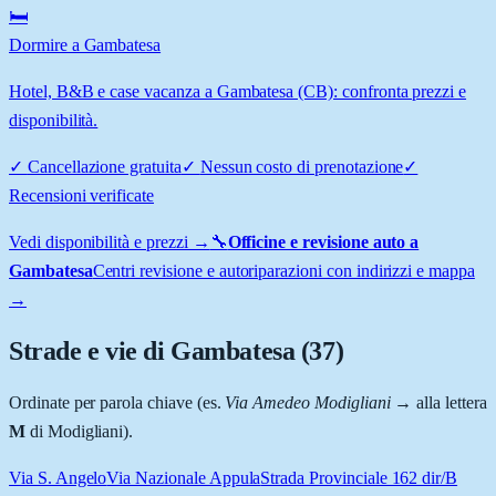
🛏️
Dormire a Gambatesa
Hotel, B&B e case vacanza a Gambatesa (CB): confronta prezzi e
disponibilità.
✓
Cancellazione gratuita
✓
Nessun costo di prenotazione
✓
Recensioni verificate
Vedi disponibilità e prezzi →
🔧
Officine e revisione auto a
Gambatesa
Centri revisione e autoriparazioni con indirizzi e mappa
→
Strade e vie di
Gambatesa
(
37
)
Ordinate per parola chiave (es.
Via Amedeo Modigliani
→ alla lettera
M
di Modigliani).
Via S. Angelo
Via Nazionale Appula
Strada Provinciale 162 dir/B