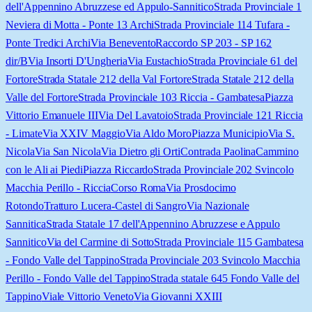
dell'Appennino Abruzzese ed Appulo-Sannitico
Strada Provinciale 1
Neviera di Motta - Ponte 13 Archi
Strada Provinciale 114 Tufara -
Ponte Tredici Archi
Via Benevento
Raccordo SP 203 - SP 162
dir/B
Via Insorti D'Ungheria
Via Eustachio
Strada Provinciale 61 del
Fortore
Strada Statale 212 della Val Fortore
Strada Statale 212 della
Valle del Fortore
Strada Provinciale 103 Riccia - Gambatesa
Piazza
Vittorio Emanuele III
Via Del Lavatoio
Strada Provinciale 121 Riccia
- Limate
Via XXIV Maggio
Via Aldo Moro
Piazza Municipio
Via S.
Nicola
Via San Nicola
Via Dietro gli Orti
Contrada Paolina
Cammino
con le Ali ai Piedi
Piazza Riccardo
Strada Provinciale 202 Svincolo
Macchia Perillo - Riccia
Corso Roma
Via Prosdocimo
Rotondo
Tratturo Lucera-Castel di Sangro
Via Nazionale
Sannitica
Strada Statale 17 dell'Appennino Abruzzese e Appulo
Sannitico
Via del Carmine di Sotto
Strada Provinciale 115 Gambatesa
- Fondo Valle del Tappino
Strada Provinciale 203 Svincolo Macchia
Perillo - Fondo Valle del Tappino
Strada statale 645 Fondo Valle del
Tappino
Viale Vittorio Veneto
Via Giovanni XXIII