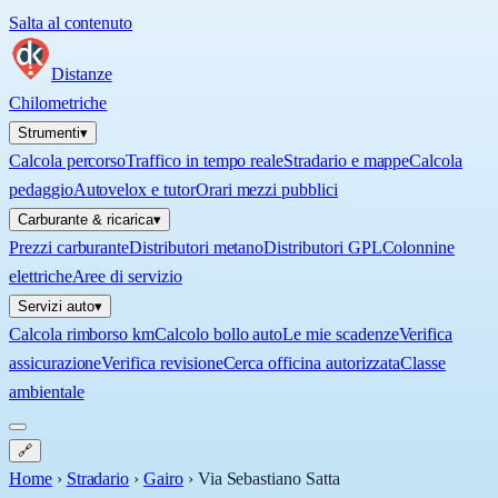
Salta al contenuto
Distanze
Chilometriche
Strumenti
▾
Calcola percorso
Traffico in tempo reale
Stradario e mappe
Calcola
pedaggio
Autovelox e tutor
Orari mezzi pubblici
Carburante & ricarica
▾
Prezzi carburante
Distributori metano
Distributori GPL
Colonnine
elettriche
Aree di servizio
Servizi auto
▾
Calcola rimborso km
Calcolo bollo auto
Le mie scadenze
Verifica
assicurazione
Verifica revisione
Cerca officina autorizzata
Classe
ambientale
🔗
Home
›
Stradario
›
Gairo
›
Via Sebastiano Satta