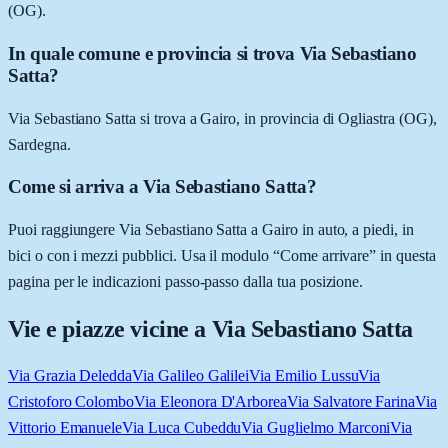
(OG).
In quale comune e provincia si trova Via Sebastiano
Satta?
Via Sebastiano Satta si trova a Gairo, in provincia di Ogliastra (OG),
Sardegna.
Come si arriva a Via Sebastiano Satta?
Puoi raggiungere Via Sebastiano Satta a Gairo in auto, a piedi, in
bici o con i mezzi pubblici. Usa il modulo “Come arrivare” in questa
pagina per le indicazioni passo-passo dalla tua posizione.
Vie e piazze vicine a
Via Sebastiano Satta
Via Grazia Deledda
Via Galileo Galilei
Via Emilio Lussu
Via
Cristoforo Colombo
Via Eleonora D'Arborea
Via Salvatore Farina
Via
Vittorio Emanuele
Via Luca Cubeddu
Via Guglielmo Marconi
Via