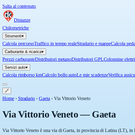
Salta al contenuto
Distanze
Chilometriche
Strumenti
▾
Calcola percorso
Traffico in tempo reale
Stradario e mappe
Calcola ped
Carburante & ricarica
▾
Prezzi carburante
Distributori metano
Distributori GPL
Colonnine elettr
Servizi auto
▾
Calcola rimborso km
Calcolo bollo auto
Le mie scadenze
Verifica assic
🔗
Home
›
Stradario
›
Gaeta
›
Via Vittorio Veneto
Via Vittorio Veneto
—
Gaeta
Via Vittorio Veneto è una via di Gaeta, in provincia di Latina (LT), in