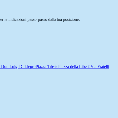
er le indicazioni passo-passo dalla tua posizione.
 Don Luigi Di Liegro
Piazza Trieste
Piazza della Libertà
Via Fratelli