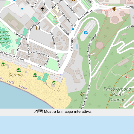
📍
🗺️ Mostra la mappa interattiva