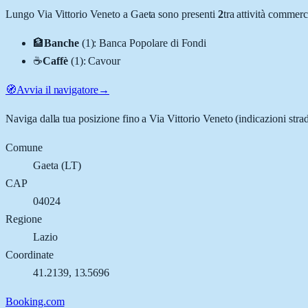
Lungo
Via Vittorio Veneto
a
Gaeta
sono presenti
2
tra attività commer
🏦
Banche
(
1
)
:
Banca Popolare di Fondi
☕
Caffè
(
1
)
:
Cavour
🧭
Avvia il navigatore
→
Naviga dalla tua posizione fino a
Via Vittorio Veneto
(indicazioni stra
Comune
Gaeta
(
LT
)
CAP
04024
Regione
Lazio
Coordinate
41.2139
,
13.5696
Booking.com