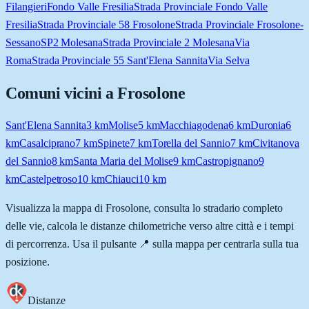
Filangieri
Fondo Valle Fresilia
Strada Provinciale Fondo Valle
Fresilia
Strada Provinciale 58 Frosolone
Strada Provinciale Frosolone-
Sessano
SP2 Molesana
Strada Provinciale 2 Molesana
Via
Roma
Strada Provinciale 55 Sant'Elena Sannita
Via Selva
Comuni vicini a
Frosolone
Sant'Elena Sannita
3
km
Molise
5
km
Macchiagodena
6
km
Duronia
6
km
Casalciprano
7
km
Spinete
7
km
Torella del Sannio
7
km
Civitanova
del Sannio
8
km
Santa Maria del Molise
9
km
Castropignano
9
km
Castelpetroso
10
km
Chiauci
10
km
Visualizza la mappa di
Frosolone
, consulta lo stradario completo
delle vie, calcola le distanze chilometriche verso altre città e i tempi
di percorrenza. Usa il pulsante 📍 sulla mappa per centrarla sulla tua
posizione.
Distanze