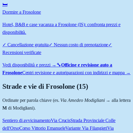
🛏️
Dormire a Frosolone
Hotel, B&B e case vacanza a Frosolone (IS): confronta prezzi e
disponibilità.
✓
Cancellazione gratuita
✓
Nessun costo di prenotazione
✓
Recensioni verificate
Vedi disponibilità e prezzi →
🔧
Officine e revisione auto a
Frosolone
Centri revisione e autoriparazioni con indirizzi e mappa →
Strade e vie di
Frosolone
(
15
)
Ordinate per parola chiave (es.
Via Amedeo Modigliani
→ alla lettera
M
di Modigliani).
Sentiero di avvicinamento
Via Crucis
Strada Provinciale Colle
dell'Orso
Corso Vittorio Emanuele
Variante Via Filangieri
Via