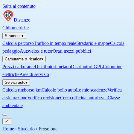
Salta al contenuto
Distanze
Chilometriche
Strumenti
▾
Calcola percorso
Traffico in tempo reale
Stradario e mappe
Calcola
pedaggio
Autovelox e tutor
Orari mezzi pubblici
Carburante & ricarica
▾
Prezzi carburante
Distributori metano
Distributori GPL
Colonnine
elettriche
Aree di servizio
Servizi auto
▾
Calcola rimborso km
Calcolo bollo auto
Le mie scadenze
Verifica
assicurazione
Verifica revisione
Cerca officina autorizzata
Classe
ambientale
🔗
Home
›
Stradario
›
Frosolone