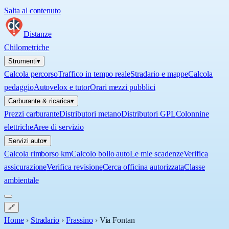
Salta al contenuto
Distanze
Chilometriche
Strumenti
▾
Calcola percorso
Traffico in tempo reale
Stradario e mappe
Calcola
pedaggio
Autovelox e tutor
Orari mezzi pubblici
Carburante & ricarica
▾
Prezzi carburante
Distributori metano
Distributori GPL
Colonnine
elettriche
Aree di servizio
Servizi auto
▾
Calcola rimborso km
Calcolo bollo auto
Le mie scadenze
Verifica
assicurazione
Verifica revisione
Cerca officina autorizzata
Classe
ambientale
🔗
Home
›
Stradario
›
Frassino
›
Via Fontan