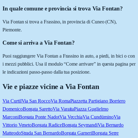
In quale comune e provincia si trova Via Fontan?
Via Fontan si trova a Frassino, in provincia di Cuneo (CN),
Piemonte.
Come si arriva a Via Fontan?
Puoi raggiungere Via Fontan a Frassino in auto, a piedi, in bici o con
i mezzi pubblici. Usa il modulo “Come arrivare” in questa pagina per
le indicazioni passo-passo dalla tua posizione.
Vie e piazze vicine a
Via Fontan
Via Curtil
Via San Rocco
Via Roma
Piazzetta Partigiano Borriero
Domenico
Borgata Saretto
Via Varaita
Piazza Guglielmo
Marconi
Borgata Ponte Nadot
Via Vecchia
Via Cundümino
Via
Vittorio Veneto
Borgata Radice
Borgata Seymandi
Via Bernardo
Matteodo
Strada San Bernardo
Borgata Garneri
Borgata Serre