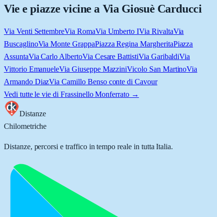
Vie e piazze vicine a
Via Giosuè Carducci
Via Venti Settembre
Via Roma
Via Umberto I
Via Rivalta
Via
Buscaglino
Via Monte Grappa
Piazza Regina Margherita
Piazza
Assunta
Via Carlo Alberto
Via Cesare Battisti
Via Garibaldi
Via
Vittorio Emanuele
Via Giuseppe Mazzini
Vicolo San Martino
Via
Armando Diaz
Via Camillo Benso conte di Cavour
Vedi tutte le vie di
Frassinello Monferrato
→
Distanze
Chilometriche
Distanze, percorsi e traffico in tempo reale in tutta Italia.