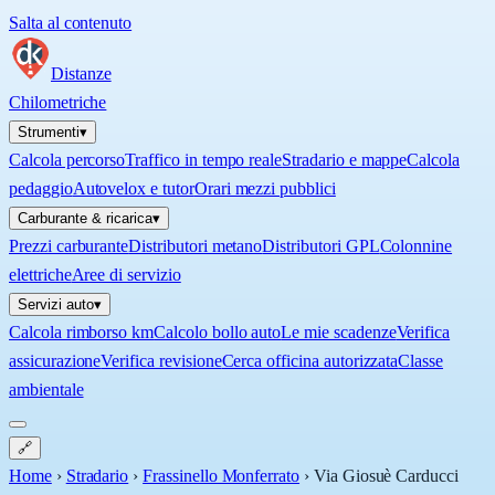
Salta al contenuto
Distanze
Chilometriche
Strumenti
▾
Calcola percorso
Traffico in tempo reale
Stradario e mappe
Calcola
pedaggio
Autovelox e tutor
Orari mezzi pubblici
Carburante & ricarica
▾
Prezzi carburante
Distributori metano
Distributori GPL
Colonnine
elettriche
Aree di servizio
Servizi auto
▾
Calcola rimborso km
Calcolo bollo auto
Le mie scadenze
Verifica
assicurazione
Verifica revisione
Cerca officina autorizzata
Classe
ambientale
🔗
Home
›
Stradario
›
Frassinello Monferrato
›
Via Giosuè Carducci