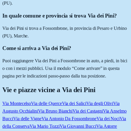
(PU).
In quale comune e provincia si trova Via dei Pini?
Via dei Pini si trova a Fossombrone, in provincia di Pesaro e Urbino
(PU), Marche.
Come si arriva a Via dei Pini?
Puoi raggiungere Via dei Pini a Fossombrone in auto, a piedi, in bici
o con i mezzi pubblici. Usa il modulo “Come arrivare” in questa
pagina per le indicazioni passo-passo dalla tua posizione.
Vie e piazze vicine a
Via dei Pini
Via Montecelso
Via delle Querce
Via dei Salici
Via degli Olivi
Via
Augusto Occhialini
Via Bruno Bianchi
Via dei Castagni
Via Anselmo
Bucci
Via delle Vigne
Via Antonio Da Fossombrone
Via dei Noci
Via
della Conserva
Via Mario Tozzi
Via Giovanni Bucci
Via Astorre