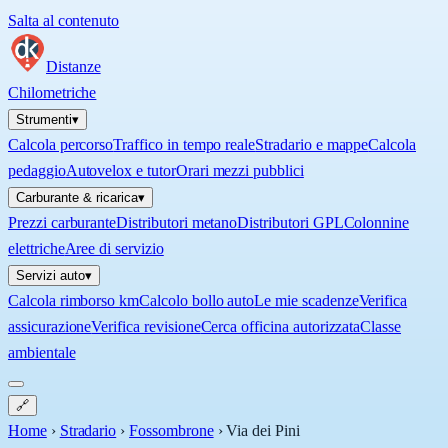
Salta al contenuto
Distanze
Chilometriche
Strumenti
▾
Calcola percorso
Traffico in tempo reale
Stradario e mappe
Calcola
pedaggio
Autovelox e tutor
Orari mezzi pubblici
Carburante & ricarica
▾
Prezzi carburante
Distributori metano
Distributori GPL
Colonnine
elettriche
Aree di servizio
Servizi auto
▾
Calcola rimborso km
Calcolo bollo auto
Le mie scadenze
Verifica
assicurazione
Verifica revisione
Cerca officina autorizzata
Classe
ambientale
🔗
Home
›
Stradario
›
Fossombrone
›
Via dei Pini