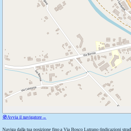
🧭
Avvia il navigatore
→
Naviga dalla tua posizione fino a
Via Bosco Lutrano
(indicazioni strad