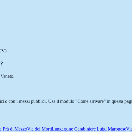
TV).
o?
 Veneto.
ici o con i mezzi pubblici. Usa il modulo “Come arrivare” in questa pagi
a Prà di Mezzo
Via dei Morti
Lungargine Carabiniere Luigi Maronese
Via