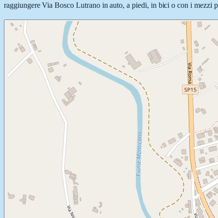
raggiungere Via Bosco Lutrano in auto, a piedi, in bici o con i mezzi pu