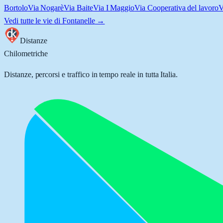
Bortolo
Via Nogarè
Via Baite
Via I Maggio
Via Cooperativa del lavoro
V
Vedi tutte le vie di
Fontanelle
→
Distanze
Chilometriche
Distanze, percorsi e traffico in tempo reale in tutta Italia.