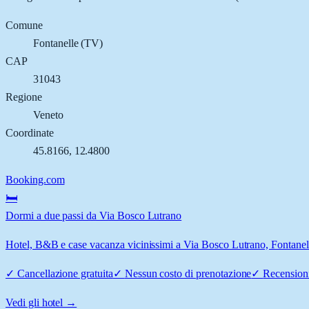
Comune
Fontanelle
(
TV
)
CAP
31043
Regione
Veneto
Coordinate
45.8166
,
12.4800
Booking.com
🛏️
Dormi a due passi da Via Bosco Lutrano
Hotel, B&B e case vacanza vicinissimi a Via Bosco Lutrano, Fontanelle
✓
Cancellazione gratuita
✓
Nessun costo di prenotazione
✓
Recensioni
Vedi gli hotel →