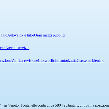
aggio
Autovelox e tutor
Orari mezzi pubblici
iche
Aree di servizio
urazione
Verifica revisione
Cerca officina autorizzata
Classe ambientale
, in Veneto. Fontanelle conta circa 5804 abitanti. Qui trovi la posizione