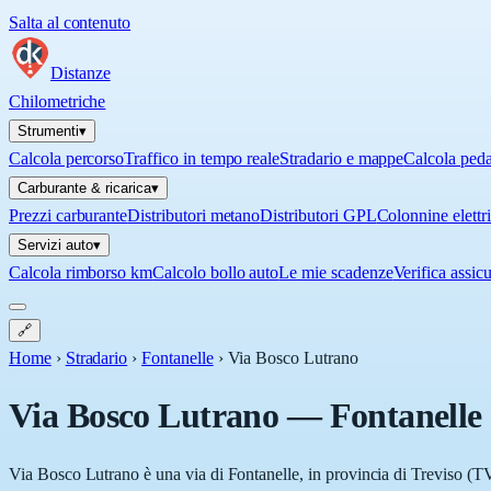
Salta al contenuto
Distanze
Chilometriche
Strumenti
▾
Calcola percorso
Traffico in tempo reale
Stradario e mappe
Calcola ped
Carburante & ricarica
▾
Prezzi carburante
Distributori metano
Distributori GPL
Colonnine elettr
Servizi auto
▾
Calcola rimborso km
Calcolo bollo auto
Le mie scadenze
Verifica assic
🔗
Home
›
Stradario
›
Fontanelle
›
Via Bosco Lutrano
Via Bosco Lutrano
—
Fontanelle
Via Bosco Lutrano è una via di Fontanelle, in provincia di Treviso (TV)