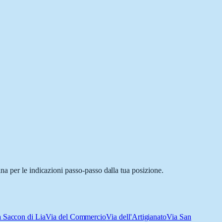
na per le indicazioni passo-passo dalla tua posizione.
 Saccon di Lia
Via del Commercio
Via dell'Artigianato
Via San