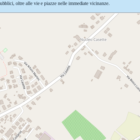
bblici, oltre alle vie e piazze nelle immediate vicinanze.