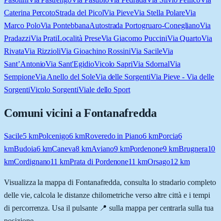
Caterina Percoto
Strada del Picol
Via Pieve
Via Stella Polare
Via
Marco Polo
Via Pontebbana
Autostrada Portogruaro-Conegliano
Via
Pradazzi
Via Prati
Località Prese
Via Giacomo Puccini
Via Quarto
Via
Rivata
Via Rizzioli
Via Gioachino Rossini
Via Sacile
Via
Sant’Antonio
Via Sant'Egidio
Vicolo Sapri
Via Sdornal
Via
Sempione
Via Anello del Sole
Via delle Sorgenti
Via Pieve - Via delle
Sorgenti
Vicolo Sorgenti
Viale dello Sport
Comuni vicini a
Fontanafredda
Sacile
5
km
Polcenigo
6
km
Roveredo in Piano
6
km
Porcia
6
km
Budoia
6
km
Caneva
8
km
Aviano
9
km
Pordenone
9
km
Brugnera
10
km
Cordignano
11
km
Prata di Pordenone
11
km
Orsago
12
km
Visualizza la mappa di
Fontanafredda
, consulta lo stradario completo
delle vie, calcola le distanze chilometriche verso altre città e i tempi
di percorrenza. Usa il pulsante 📍 sulla mappa per centrarla sulla tua
posizione.