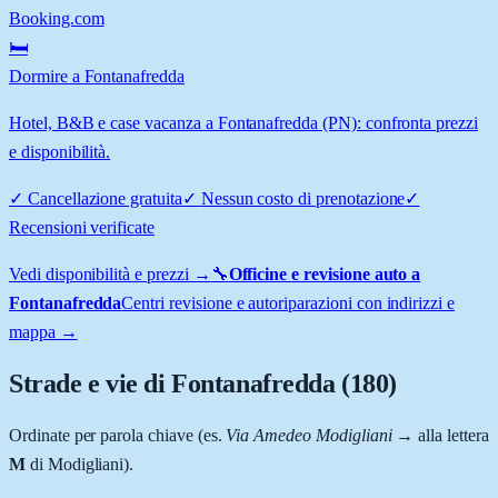
Booking.com
🛏️
Dormire a Fontanafredda
Hotel, B&B e case vacanza a Fontanafredda (PN): confronta prezzi
e disponibilità.
✓
Cancellazione gratuita
✓
Nessun costo di prenotazione
✓
Recensioni verificate
Vedi disponibilità e prezzi →
🔧
Officine e revisione auto a
Fontanafredda
Centri revisione e autoriparazioni con indirizzi e
mappa →
Strade e vie di
Fontanafredda
(
180
)
Ordinate per parola chiave (es.
Via Amedeo Modigliani
→ alla lettera
M
di Modigliani).