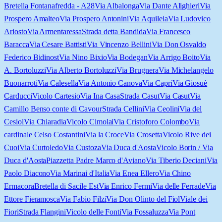
Bretella Fontanafredda - A28
Via Albalonga
Via Dante Alighieri
Via
Prospero Amalteo
Via Prospero Antonini
Via Aquileia
Via Ludovico
Ariosto
Via Armentaressa
Strada detta Bandida
Via Francesco
Baracca
Via Cesare Battisti
Via Vincenzo Bellini
Via Don Osvaldo
Federico Bidinost
Via Nino Bixio
Via Bodegan
Via Arrigo Boito
Via
A. Bortoluzzi
Via Alberto Bortoluzzi
Via Brugnera
Via Michelangelo
Buonarroti
Via Calesella
Via Antonio Canova
Via Capri
Via Giosuè
Carducci
Vicolo Cartesio
Via Ina Casa
Strada Casut
Via Casut
Via
Camillo Benso conte di Cavour
Strada Cellini
Via Ceolini
Via del
Cesiol
Via Chiaradia
Vicolo Cimolai
Via Cristoforo Colombo
Via
cardinale Celso Costantini
Via la Croce
Via Crosetta
Vicolo Rive dei
Cuoi
Via Curtoledo
Via Custoza
Via Duca d'Aosta
Vicolo Borin / Via
Duca d'Aosta
Piazzetta Padre Marco d'Aviano
Via Tiberio Deciani
Via
Paolo Diacono
Via Marinai d'Italia
Via Enea Ellero
Via Chino
Ermacora
Bretella di Sacile Est
Via Enrico Fermi
Via delle Ferrade
Via
Ettore Fieramosca
Via Fabio Filzi
Via Don Olinto del Fiol
Viale dei
Fiori
Strada Flangini
Vicolo delle Fonti
Via Fossaluzza
Via Pont