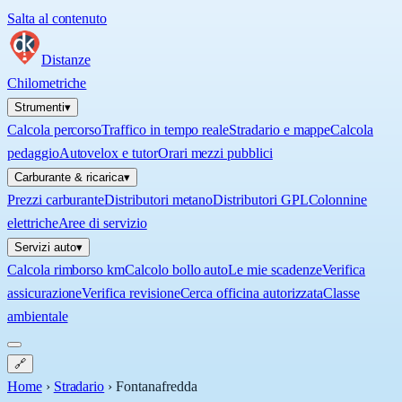
Salta al contenuto
Distanze
Chilometriche
Strumenti
▾
Calcola percorso
Traffico in tempo reale
Stradario e mappe
Calcola
pedaggio
Autovelox e tutor
Orari mezzi pubblici
Carburante & ricarica
▾
Prezzi carburante
Distributori metano
Distributori GPL
Colonnine
elettriche
Aree di servizio
Servizi auto
▾
Calcola rimborso km
Calcolo bollo auto
Le mie scadenze
Verifica
assicurazione
Verifica revisione
Cerca officina autorizzata
Classe
ambientale
🔗
Home
›
Stradario
›
Fontanafredda