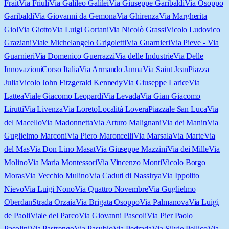
Frait
Via Friuli
Via Galileo Galilei
Via Giuseppe Garibaldi
Via Osoppo
Garibaldi
Via Giovanni da Gemona
Via Ghirenza
Via Margherita
Giol
Via Giotto
Via Luigi Gortani
Via Nicolò Grassi
Vicolo Ludovico
Graziani
Viale Michelangelo Grigoletti
Via Guarnieri
Via Pieve - Via
Guarnieri
Via Domenico Guerrazzi
Via delle Industrie
Via Delle
Innovazioni
Corso Italia
Via Armando Janna
Via Saint Jean
Piazza
Julia
Vicolo John Fitzgerald Kennedy
Via Giuseppe Larice
Via
Lattea
Viale Giacomo Leopardi
Via Levada
Via Gian Giacomo
Lirutti
Via Livenza
Via Loreto
Località Lovera
Piazzale San Luca
Via
del Macello
Via Madonnetta
Via Arturo Malignani
Via dei Manin
Via
Guglielmo Marconi
Via Piero Maroncelli
Via Marsala
Via Marte
Via
del Mas
Via Don Lino Masat
Via Giuseppe Mazzini
Via dei Mille
Via
Molino
Via Maria Montessori
Via Vincenzo Monti
Vicolo Borgo
Moras
Via Vecchio Mulino
Via Caduti di Nassirya
Via Ippolito
Nievo
Via Luigi Nono
Via Quattro Novembre
Via Guglielmo
Oberdan
Strada Orzaia
Via Brigata Osoppo
Via Palmanova
Via Luigi
de Paoli
Viale del Parco
Via Giovanni Pascoli
Via Pier Paolo
Pasolini
Via Pastrengo
Via Pasubio
Via Pedrada
Via Silvio Pellico
Via