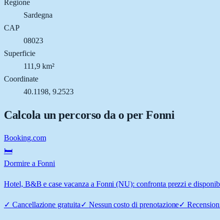
Regione
Sardegna
CAP
08023
Superficie
111,9 km²
Coordinate
40.1198, 9.2523
Calcola un percorso da o per
Fonni
Booking.com
🛏️
Dormire a Fonni
Hotel, B&B e case vacanza a Fonni (NU): confronta prezzi e disponibi
✓
Cancellazione gratuita
✓
Nessun costo di prenotazione
✓
Recensioni