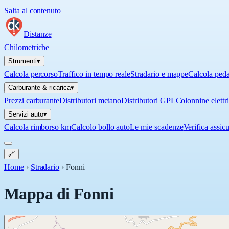
Salta al contenuto
Distanze
Chilometriche
Strumenti
▾
Calcola percorso
Traffico in tempo reale
Stradario e mappe
Calcola ped
Carburante & ricarica
▾
Prezzi carburante
Distributori metano
Distributori GPL
Colonnine elettr
Servizi auto
▾
Calcola rimborso km
Calcolo bollo auto
Le mie scadenze
Verifica assic
🔗
Home
›
Stradario
›
Fonni
Mappa di
Fonni