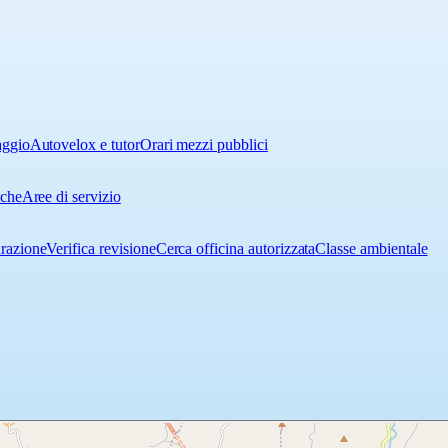
aggio
Autovelox e tutor
Orari mezzi pubblici
iche
Aree di servizio
urazione
Verifica revisione
Cerca officina autorizzata
Classe ambientale