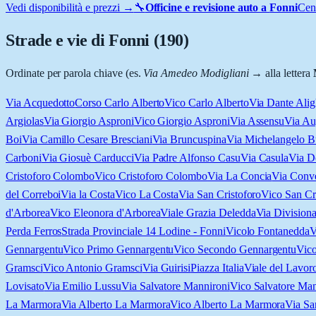
Vedi disponibilità e prezzi →
🔧
Officine e revisione auto a
Fonni
Cent
Strade e vie di
Fonni
(
190
)
Ordinate per parola chiave (es.
Via Amedeo Modigliani
→ alla lettera
Via Acquedotto
Corso Carlo Alberto
Vico Carlo Alberto
Via Dante Alig
Argiolas
Via Giorgio Asproni
Vico Giorgio Asproni
Via Assensu
Via Au
Boi
Via Camillo Cesare Bresciani
Via Bruncuspina
Via Michelangelo B
Carboni
Via Giosuè Carducci
Via Padre Alfonso Casu
Via Casula
Via D
Cristoforo Colombo
Vico Cristoforo Colombo
Via La Concia
Via Conv
del Correboi
Via la Costa
Vico La Costa
Via San Cristoforo
Vico San Cr
d'Arborea
Vico Eleonora d'Arborea
Viale Grazia Deledda
Via Divisiona
Perda Ferros
Strada Provinciale 14 Lodine - Fonni
Vicolo Fontanedda
V
Gennargentu
Vico Primo Gennargentu
Vico Secondo Gennargentu
Vic
Gramsci
Vico Antonio Gramsci
Via Guirisi
Piazza Italia
Viale del Lavor
Lovisato
Via Emilio Lussu
Via Salvatore Mannironi
Vico Salvatore Man
La Marmora
Via Alberto La Marmora
Vico Alberto La Marmora
Via Sa