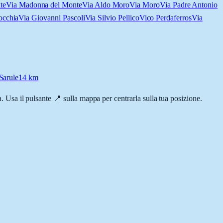
te
Via Madonna del Monte
Via Aldo Moro
Via Moro
Via Padre Antonio
occhia
Via Giovanni Pascoli
Via Silvio Pellico
Vico Perdaferros
Via
Sarule
14
km
za. Usa il pulsante 📍 sulla mappa per centrarla sulla tua posizione.