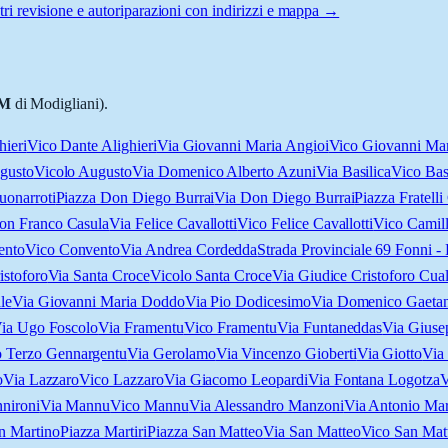
ri revisione e autoriparazioni con indirizzi e mappa →
M
di Modigliani).
hieri
Vico Dante Alighieri
Via Giovanni Maria Angioi
Vico Giovanni Mar
gusto
Vicolo Augusto
Via Domenico Alberto Azuni
Via Basilica
Vico Bas
uonarroti
Piazza Don Diego Burrai
Via Don Diego Burrai
Piazza Fratelli
on Franco Casula
Via Felice Cavallotti
Vico Felice Cavallotti
Vico Camil
ento
Vico Convento
Via Andrea Cordedda
Strada Provinciale 69 Fonni -
istoforo
Via Santa Croce
Vicolo Santa Croce
Via Giudice Cristoforo Cua
le
Via Giovanni Maria Doddo
Via Pio Dodicesimo
Via Domenico Gaetan
ia Ugo Foscolo
Via Framentu
Vico Framentu
Via Funtaneddas
Via Giuse
o Terzo Gennargentu
Via Gerolamo
Via Vincenzo Gioberti
Via Giotto
Via
o
Via Lazzaro
Vico Lazzaro
Via Giacomo Leopardi
Via Fontana Logotza
V
nironi
Via Mannu
Vico Mannu
Via Alessandro Manzoni
Via Antonio Ma
n Martino
Piazza Martiri
Piazza San Matteo
Via San Matteo
Vico San Mat