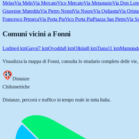
Melas
Via Melis
Via Mercato
Vico Mercato
Via Metastasio
Via Don Lore
Giuseppe Mureddu
Via Pietro Nenni
Via Nuoro
Via Ogliastra
Via Orist
Francesco Petrarca
Via Porta Pia
Vico Porta Pia
Piazza San Pietro
Via Sa
Comuni vicini a
Fonni
Lodine
4
km
Gavoi
7
km
Ovodda
8
km
Ollolai
8
km
Tiana
11
km
Mamoiad
Visualizza la mappa di
Fonni
, consulta lo stradario completo delle vie,
Distanze
Chilometriche
Distanze, percorsi e traffico in tempo reale in tutta Italia.