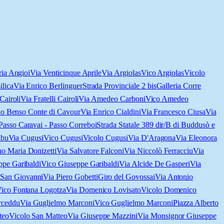
ia Angioi
Via Venticinque Aprile
Via Argiolas
Vico Argiolas
Vicolo
ilica
Via Enrico Berlinguer
Strada Provinciale 2 bis
Galleria Corre
 Cairoli
Via Fratelli Cairoli
Via Amedeo Carboni
Vico Amedeo
lo Benso Conte di Cavour
Via Enrico Cialdini
Via Francesco Ciusa
Via
 Passo Caravai - Passo Correboi
Strada Statale 389 dir/B di Buddusò e
lbu
Via Cugusi
Vico Cugusi
Vicolo Cugusi
Via D'Aragona
Via Eleonora
o Maria Donizetti
Via Salvatore Falconi
Via Niccolò Ferracciu
Via
ppe Garibaldi
Vico Giuseppe Garibaldi
Via Alcide De Gasperi
Via
 San Giovanni
Via Piero Gobetti
Giro del Govossai
Via Antonio
ico Fontana Logotza
Via Domenico Lovisato
Vicolo Domenico
rceddu
Via Guglielmo Marconi
Vico Guglielmo Marconi
Piazza Alberto
teo
Vicolo San Matteo
Via Giuseppe Mazzini
Via Monsignor Giuseppe