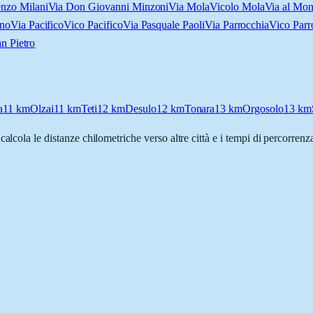
nzo Milani
Via Don Giovanni Minzoni
Via Mola
Vicolo Mola
Via al Mon
ano
Via Pacifico
Vico Pacifico
Via Pasquale Paoli
Via Parrocchia
Vico Parr
n Pietro
a
11
km
Olzai
11
km
Teti
12
km
Desulo
12
km
Tonara
13
km
Orgosolo
13
km
 calcola le distanze chilometriche verso altre città e i tempi di percorren