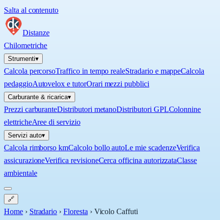
Salta al contenuto
Distanze
Chilometriche
Strumenti
▾
Calcola percorso
Traffico in tempo reale
Stradario e mappe
Calcola
pedaggio
Autovelox e tutor
Orari mezzi pubblici
Carburante & ricarica
▾
Prezzi carburante
Distributori metano
Distributori GPL
Colonnine
elettriche
Aree di servizio
Servizi auto
▾
Calcola rimborso km
Calcolo bollo auto
Le mie scadenze
Verifica
assicurazione
Verifica revisione
Cerca officina autorizzata
Classe
ambientale
🔗
Home
›
Stradario
›
Floresta
›
Vicolo Caffuti