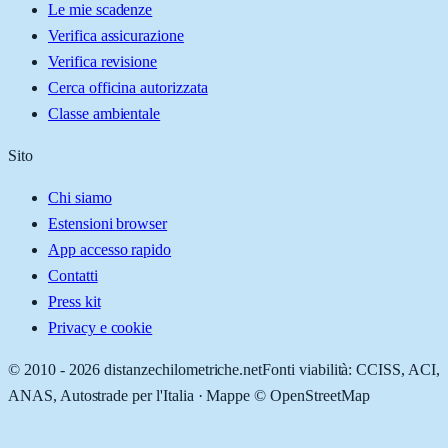
Le mie scadenze
Verifica assicurazione
Verifica revisione
Cerca officina autorizzata
Classe ambientale
Sito
Chi siamo
Estensioni browser
App accesso rapido
Contatti
Press kit
Privacy e cookie
© 2010 -
2026
distanzechilometriche.net
Fonti viabilità: CCISS, ACI,
ANAS, Autostrade per l'Italia · Mappe © OpenStreetMap