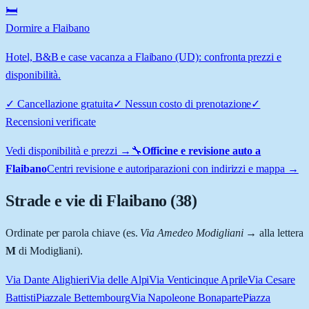
🛏️
Dormire a Flaibano
Hotel, B&B e case vacanza a Flaibano (UD): confronta prezzi e
disponibilità.
✓
Cancellazione gratuita
✓
Nessun costo di prenotazione
✓
Recensioni verificate
Vedi disponibilità e prezzi →
🔧
Officine e revisione auto a
Flaibano
Centri revisione e autoriparazioni con indirizzi e mappa →
Strade e vie di
Flaibano
(
38
)
Ordinate per parola chiave (es.
Via Amedeo Modigliani
→ alla lettera
M
di Modigliani).
Via Dante Alighieri
Via delle Alpi
Via Venticinque Aprile
Via Cesare
Battisti
Piazzale Bettembourg
Via Napoleone Bonaparte
Piazza