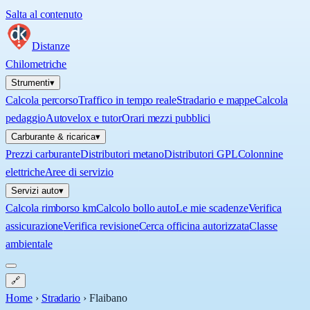
Salta al contenuto
Distanze
Chilometriche
Strumenti
▾
Calcola percorso
Traffico in tempo reale
Stradario e mappe
Calcola
pedaggio
Autovelox e tutor
Orari mezzi pubblici
Carburante & ricarica
▾
Prezzi carburante
Distributori metano
Distributori GPL
Colonnine
elettriche
Aree di servizio
Servizi auto
▾
Calcola rimborso km
Calcolo bollo auto
Le mie scadenze
Verifica
assicurazione
Verifica revisione
Cerca officina autorizzata
Classe
ambientale
🔗
Home
›
Stradario
›
Flaibano