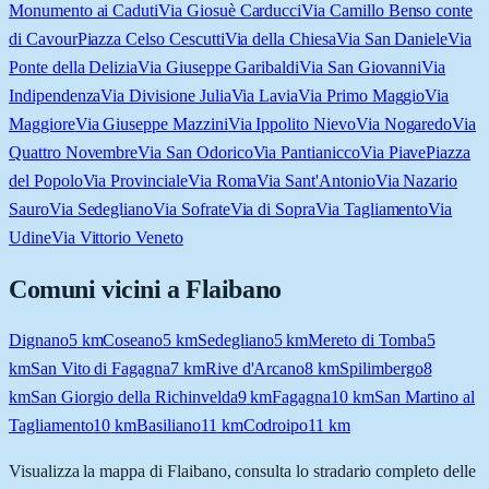
Monumento ai Caduti
Via Giosuè Carducci
Via Camillo Benso conte
di Cavour
Piazza Celso Cescutti
Via della Chiesa
Via San Daniele
Via
Ponte della Delizia
Via Giuseppe Garibaldi
Via San Giovanni
Via
Indipendenza
Via Divisione Julia
Via Lavia
Via Primo Maggio
Via
Maggiore
Via Giuseppe Mazzini
Via Ippolito Nievo
Via Nogaredo
Via
Quattro Novembre
Via San Odorico
Via Pantianicco
Via Piave
Piazza
del Popolo
Via Provinciale
Via Roma
Via Sant'Antonio
Via Nazario
Sauro
Via Sedegliano
Via Sofrate
Via di Sopra
Via Tagliamento
Via
Udine
Via Vittorio Veneto
Comuni vicini a
Flaibano
Dignano
5
km
Coseano
5
km
Sedegliano
5
km
Mereto di Tomba
5
km
San Vito di Fagagna
7
km
Rive d'Arcano
8
km
Spilimbergo
8
km
San Giorgio della Richinvelda
9
km
Fagagna
10
km
San Martino al
Tagliamento
10
km
Basiliano
11
km
Codroipo
11
km
Visualizza la mappa di
Flaibano
, consulta lo stradario completo delle