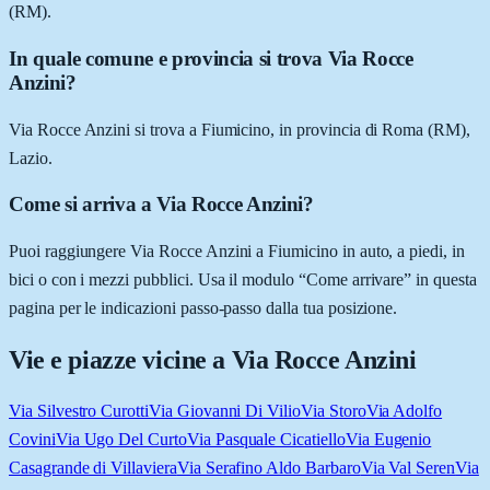
(RM).
In quale comune e provincia si trova Via Rocce
Anzini?
Via Rocce Anzini si trova a Fiumicino, in provincia di Roma (RM),
Lazio.
Come si arriva a Via Rocce Anzini?
Puoi raggiungere Via Rocce Anzini a Fiumicino in auto, a piedi, in
bici o con i mezzi pubblici. Usa il modulo “Come arrivare” in questa
pagina per le indicazioni passo-passo dalla tua posizione.
Vie e piazze vicine a
Via Rocce Anzini
Via Silvestro Curotti
Via Giovanni Di Vilio
Via Storo
Via Adolfo
Covini
Via Ugo Del Curto
Via Pasquale Cicatiello
Via Eugenio
Casagrande di Villaviera
Via Serafino Aldo Barbaro
Via Val Seren
Via