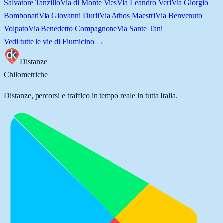
Salvatore Tanzillo
Via di Monte Vies
Via Leandro Veri
Via Giorgio
Bombonati
Via Giovanni Durli
Via Athos Maestri
Via Benvenuto
Volpato
Via Benedetto Compagnone
Via Sante Tani
Vedi tutte le vie di
Fiumicino
→
Distanze
Chilometriche
Distanze, percorsi e traffico in tempo reale in tutta Italia.