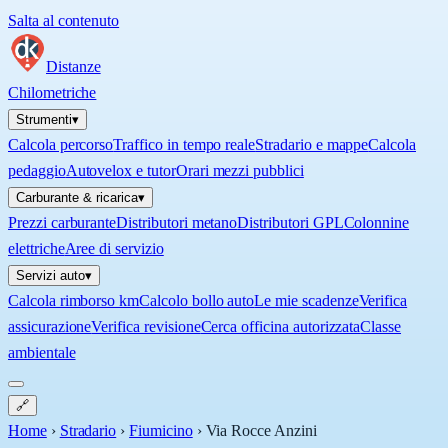
Salta al contenuto
Distanze
Chilometriche
Strumenti
▾
Calcola percorso
Traffico in tempo reale
Stradario e mappe
Calcola
pedaggio
Autovelox e tutor
Orari mezzi pubblici
Carburante & ricarica
▾
Prezzi carburante
Distributori metano
Distributori GPL
Colonnine
elettriche
Aree di servizio
Servizi auto
▾
Calcola rimborso km
Calcolo bollo auto
Le mie scadenze
Verifica
assicurazione
Verifica revisione
Cerca officina autorizzata
Classe
ambientale
🔗
Home
›
Stradario
›
Fiumicino
›
Via Rocce Anzini