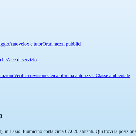
aggio
Autovelox e tutor
Orari mezzi pubblici
iche
Aree di servizio
urazione
Verifica revisione
Cerca officina autorizzata
Classe ambientale
o
 in Lazio. Fiumicino conta circa 67.626 abitanti. Qui trovi la posizione 