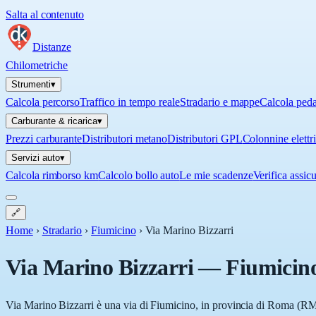
Salta al contenuto
Distanze
Chilometriche
Strumenti
▾
Calcola percorso
Traffico in tempo reale
Stradario e mappe
Calcola ped
Carburante & ricarica
▾
Prezzi carburante
Distributori metano
Distributori GPL
Colonnine elettr
Servizi auto
▾
Calcola rimborso km
Calcolo bollo auto
Le mie scadenze
Verifica assic
🔗
Home
›
Stradario
›
Fiumicino
›
Via Marino Bizzarri
Via Marino Bizzarri
—
Fiumicin
Via Marino Bizzarri è una via di Fiumicino, in provincia di Roma (RM),