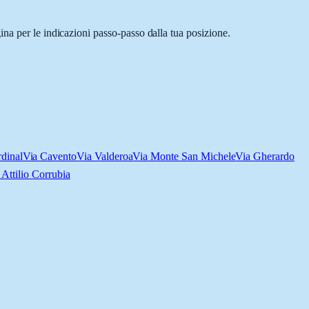
na per le indicazioni passo-passo dalla tua posizione.
dinal
Via Cavento
Via Valderoa
Via Monte San Michele
Via Gherardo
 Attilio Corrubia