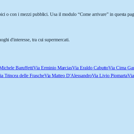
bici o con i mezzi pubblici. Usa il modulo “Come arrivare” in questa pagi
ghi d'interesse, tra cui supermercati.
Michele Baruffetti
Via Erminio Marcias
Via Eraldo Cabutto
Via Cima Gar
ia Trincea delle Frasche
Via Matteo D'Alessandro
Via Livio Piomarta
Via