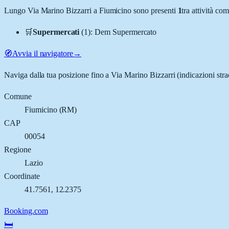
Lungo
Via Marino Bizzarri
a
Fiumicino
sono presenti
1
tra attività c
🛒
Supermercati
(
1
)
:
Dem Supermercato
🧭
Avvia il navigatore
→
Naviga dalla tua posizione fino a
Via Marino Bizzarri
(indicazioni stra
Comune
Fiumicino
(
RM
)
CAP
00054
Regione
Lazio
Coordinate
41.7561
,
12.2375
Booking.com
🛏️