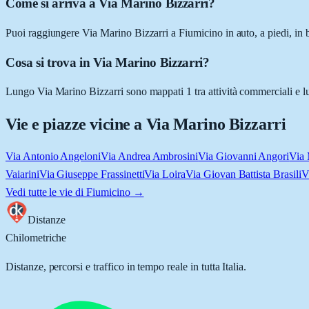
Come si arriva a Via Marino Bizzarri?
Puoi raggiungere Via Marino Bizzarri a Fiumicino in auto, a piedi, in 
Cosa si trova in Via Marino Bizzarri?
Lungo Via Marino Bizzarri sono mappati 1 tra attività commerciali e luo
Vie e piazze vicine a
Via Marino Bizzarri
Via Antonio Angeloni
Via Andrea Ambrosini
Via Giovanni Angori
Via 
Vaiarini
Via Giuseppe Frassinetti
Via Loira
Via Giovan Battista Brasili
V
Vedi tutte le vie di
Fiumicino
→
Distanze
Chilometriche
Distanze, percorsi e traffico in tempo reale in tutta Italia.