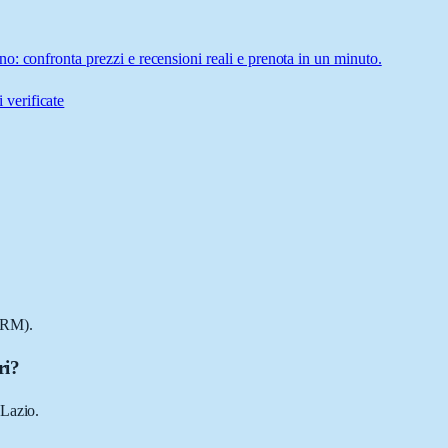
: confronta prezzi e recensioni reali e prenota in un minuto.
 verificate
(RM).
ri?
 Lazio.