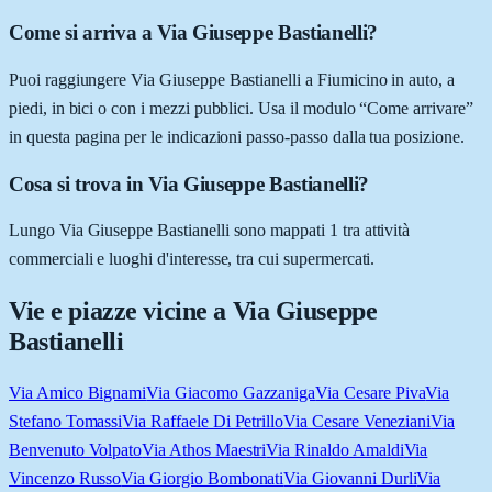
Come si arriva a Via Giuseppe Bastianelli?
Puoi raggiungere Via Giuseppe Bastianelli a Fiumicino in auto, a
piedi, in bici o con i mezzi pubblici. Usa il modulo “Come arrivare”
in questa pagina per le indicazioni passo-passo dalla tua posizione.
Cosa si trova in Via Giuseppe Bastianelli?
Lungo Via Giuseppe Bastianelli sono mappati 1 tra attività
commerciali e luoghi d'interesse, tra cui supermercati.
Vie e piazze vicine a
Via Giuseppe
Bastianelli
Via Amico Bignami
Via Giacomo Gazzaniga
Via Cesare Piva
Via
Stefano Tomassi
Via Raffaele Di Petrillo
Via Cesare Veneziani
Via
Benvenuto Volpato
Via Athos Maestri
Via Rinaldo Amaldi
Via
Vincenzo Russo
Via Giorgio Bombonati
Via Giovanni Durli
Via