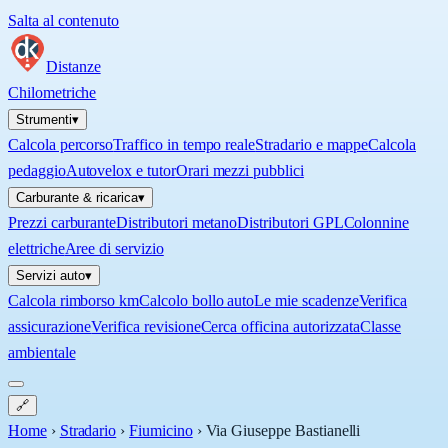
Salta al contenuto
Distanze
Chilometriche
Strumenti
▾
Calcola percorso
Traffico in tempo reale
Stradario e mappe
Calcola
pedaggio
Autovelox e tutor
Orari mezzi pubblici
Carburante & ricarica
▾
Prezzi carburante
Distributori metano
Distributori GPL
Colonnine
elettriche
Aree di servizio
Servizi auto
▾
Calcola rimborso km
Calcolo bollo auto
Le mie scadenze
Verifica
assicurazione
Verifica revisione
Cerca officina autorizzata
Classe
ambientale
🔗
Home
›
Stradario
›
Fiumicino
›
Via Giuseppe Bastianelli