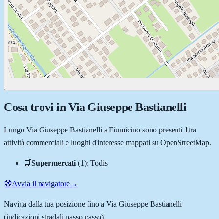
Cosa trovi in
Via Giuseppe Bastianelli
Lungo
Via Giuseppe Bastianelli
a
Fiumicino
sono presenti
1
tra
attività commerciali e luoghi d'interesse mappati su OpenStreetMap.
🛒
Supermercati
(
1
)
:
Todis
🧭
Avvia il navigatore
→
Naviga dalla tua posizione fino a
Via Giuseppe Bastianelli
(indicazioni stradali passo passo)