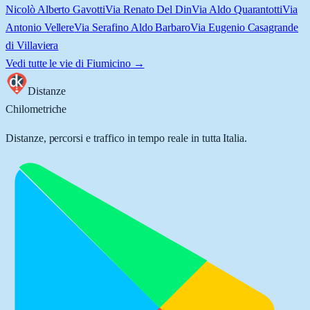
Nicolò Alberto Gavotti
Via Renato Del Din
Via Aldo Quarantotti
Via
Antonio Vellere
Via Serafino Aldo Barbaro
Via Eugenio Casagrande
di Villaviera
Vedi tutte le vie di
Fiumicino
→
Distanze
Chilometriche
Distanze, percorsi e traffico in tempo reale in tutta Italia.