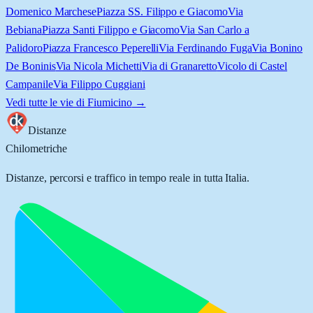
Domenico Marchese
Piazza SS. Filippo e Giacomo
Via
Bebiana
Piazza Santi Filippo e Giacomo
Via San Carlo a
Palidoro
Piazza Francesco Peperelli
Via Ferdinando Fuga
Via Bonino
De Boninis
Via Nicola Michetti
Via di Granaretto
Vicolo di Castel
Campanile
Via Filippo Cuggiani
Vedi tutte le vie di
Fiumicino
→
Distanze
Chilometriche
Distanze, percorsi e traffico in tempo reale in tutta Italia.