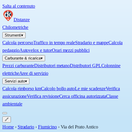
Salta al contenuto
Distanze
Chilometriche
Strumenti
▾
Calcola percorso
Traffico in tempo reale
Stradario e mappe
Calcola
pedaggio
Autovelox e tutor
Orari mezzi pubblici
Carburante & ricarica
▾
Prezzi carburante
Distributori metano
Distributori GPL
Colonnine
elettriche
Aree di servizio
Servizi auto
▾
Calcola rimborso km
Calcolo bollo auto
Le mie scadenze
Verifica
assicurazione
Verifica revisione
Cerca officina autorizzata
Classe
ambientale
🔗
Home
›
Stradario
›
Fiumicino
›
Via del Prato Antico