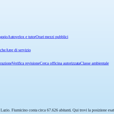
aggio
Autovelox e tutor
Orari mezzi pubblici
iche
Aree di servizio
urazione
Verifica revisione
Cerca officina autorizzata
Classe ambientale
Lazio. Fiumicino conta circa 67.626 abitanti. Qui trovi la posizione esa