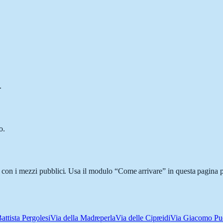
.
o.
 o con i mezzi pubblici. Usa il modulo “Come arrivare” in questa pagina p
ttista Pergolesi
Via della Madreperla
Via delle Cipreidi
Via Giacomo Pu