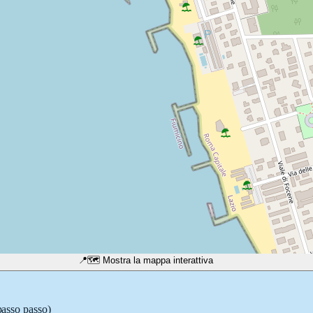
📍
🗺️ Mostra la mappa interattiva
passo passo)