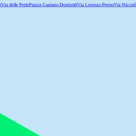
i
Via delle Perle
Piazza Gaetano Donizetti
Via Lorenzo Perosi
Via Niccol