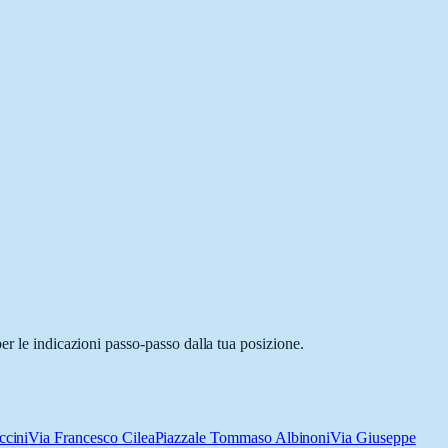
er le indicazioni passo-passo dalla tua posizione.
ccini
Via Francesco Cilea
Piazzale Tommaso Albinoni
Via Giuseppe