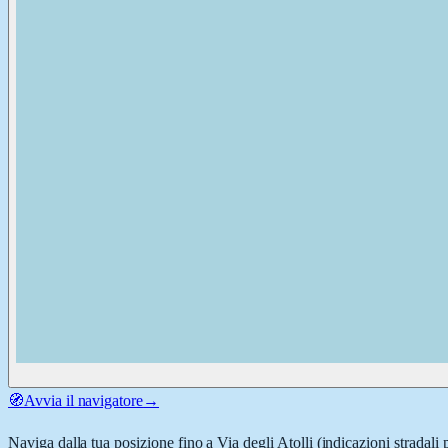
🧭
Avvia il navigatore
→
Naviga dalla tua posizione fino a
Via degli Atolli
(indicazioni stradali 