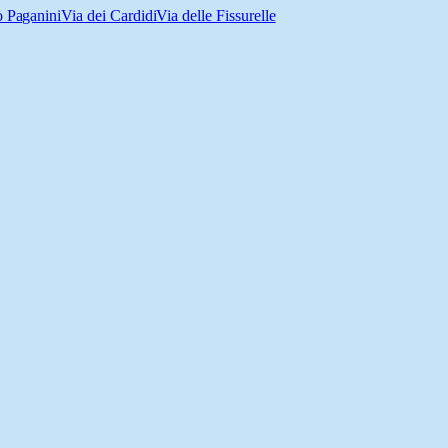
ò Paganini
Via dei Cardidi
Via delle Fissurelle