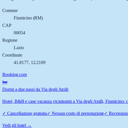
Comune
Fiumicino
(
RM
)
CAP
00054
Regione
Lazio
Coordinate
41.8177
,
12.2109
Booking.com
🛏️
Dormi a due passi da Via degli Atolli
Hotel, B&B e case vacanza vicinissimi a Via degli Atolli, Fiumicino: co
✓
Cancellazione gratuita
✓
Nessun costo di prenotazione
✓
Recensioni
Vedi gli hotel →