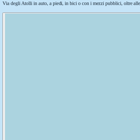
Via degli Atolli in auto, a piedi, in bici o con i mezzi pubblici, oltre a