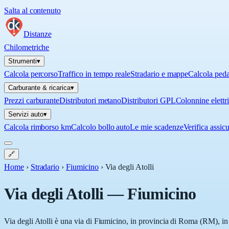
Salta al contenuto
Distanze
Chilometriche
Strumenti
▾
Calcola percorso
Traffico in tempo reale
Stradario e mappe
Calcola ped
Carburante & ricarica
▾
Prezzi carburante
Distributori metano
Distributori GPL
Colonnine elettr
Servizi auto
▾
Calcola rimborso km
Calcolo bollo auto
Le mie scadenze
Verifica assic
🔗
Home
›
Stradario
›
Fiumicino
›
Via degli Atolli
Via degli Atolli
—
Fiumicino
Via degli Atolli è una via di Fiumicino, in provincia di Roma (RM), in 