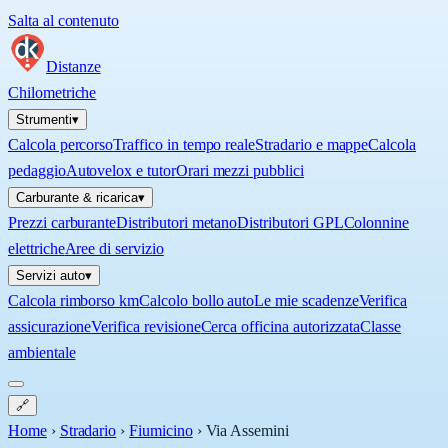
Salta al contenuto
Distanze
Chilometriche
Strumenti
▾
Calcola percorso
Traffico in tempo reale
Stradario e mappe
Calcola
pedaggio
Autovelox e tutor
Orari mezzi pubblici
Carburante & ricarica
▾
Prezzi carburante
Distributori metano
Distributori GPL
Colonnine
elettriche
Aree di servizio
Servizi auto
▾
Calcola rimborso km
Calcolo bollo auto
Le mie scadenze
Verifica
assicurazione
Verifica revisione
Cerca officina autorizzata
Classe
ambientale
🔗
Home
›
Stradario
›
Fiumicino
›
Via Assemini