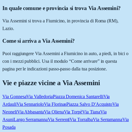
In quale comune e provincia si trova Via Assemini?
Via Assemini si trova a Fiumicino, in provincia di Roma (RM),
Lazio.
Come si arriva a Via Assemini?
Puoi raggiungere Via Assemini a Fiumicino in auto, a piedi, in bici o
con i mezzi pubblici. Usa il modulo “Come arrivare” in questa
pagina per le indicazioni passo-passo dalla tua posizione.
Vie e piazze vicine a
Via Assemini
Via Gonnesa
Via Valledoria
Piazza Domenica Santarelli
Via
Ardauli
Via Sennariolo
Via Florinas
Piazza Salvo D'Acquisto
Via
Neoneli
Via Abbasanta
Via Oliena
Via Torpè
Via Tiana
Via
Asuni
Largo Serramanna
Via Serrenti
Via Torralba
Via Serramanna
Via
Posada