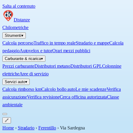
Salta al contenuto
Distanze
Chilometriche
Strumenti
▾
Calcola percorso
Traffico in tempo reale
Stradario e mappe
Calcola
pedaggio
Autovelox e tutor
Orari mezzi pubblici
Carburante & ricarica
▾
Prezzi carburante
Distributori metano
Distributori GPL
Colonnine
elettriche
Aree di servizio
Servizi auto
▾
Calcola rimborso km
Calcolo bollo auto
Le mie scadenze
Verifica
assicurazione
Verifica revisione
Cerca officina autorizzata
Classe
ambientale
🔗
Home
›
Stradario
›
Ferentillo
›
Via Sardegna