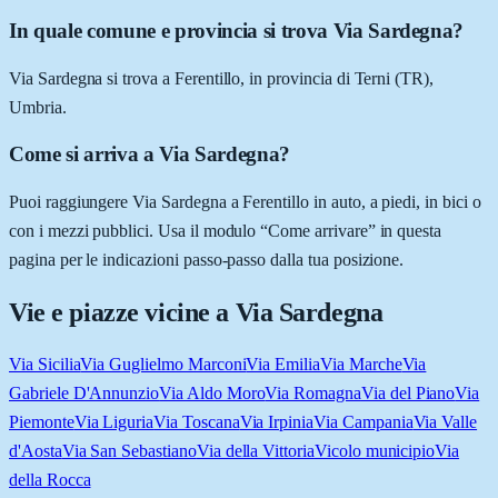
In quale comune e provincia si trova Via Sardegna?
Via Sardegna si trova a Ferentillo, in provincia di Terni (TR),
Umbria.
Come si arriva a Via Sardegna?
Puoi raggiungere Via Sardegna a Ferentillo in auto, a piedi, in bici o
con i mezzi pubblici. Usa il modulo “Come arrivare” in questa
pagina per le indicazioni passo-passo dalla tua posizione.
Vie e piazze vicine a
Via Sardegna
Via Sicilia
Via Guglielmo Marconi
Via Emilia
Via Marche
Via
Gabriele D'Annunzio
Via Aldo Moro
Via Romagna
Via del Piano
Via
Piemonte
Via Liguria
Via Toscana
Via Irpinia
Via Campania
Via Valle
d'Aosta
Via San Sebastiano
Via della Vittoria
Vicolo municipio
Via
della Rocca