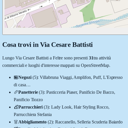
Cosa trovi in
Via Cesare Battisti
Lungo
Via Cesare Battisti
a
Feltre
sono presenti
31
tra attività
commerciali e luoghi d'interesse mappati su OpenStreetMap.
🏪
Negozi
(
5
)
:
Villabruna Viaggi, Amplifon, Puff, L'Espresso
di casa
…
🥖
Panetterie
(
3
)
:
Pasticceria Piaser, Panificio De Bacco,
Panificio Tiozzo
💇
Parrucchieri
(
3
)
:
Lady Look, Hair Styling Rocco,
Parrucchiera Stefania
👗
Abbigliamento
(
2
)
:
Raccanello, Selleria Scuderia Baiardo