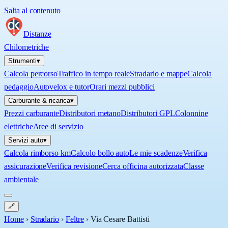
Salta al contenuto
Distanze
Chilometriche
Strumenti
▾
Calcola percorso
Traffico in tempo reale
Stradario e mappe
Calcola
pedaggio
Autovelox e tutor
Orari mezzi pubblici
Carburante & ricarica
▾
Prezzi carburante
Distributori metano
Distributori GPL
Colonnine
elettriche
Aree di servizio
Servizi auto
▾
Calcola rimborso km
Calcolo bollo auto
Le mie scadenze
Verifica
assicurazione
Verifica revisione
Cerca officina autorizzata
Classe
ambientale
🔗
Home
›
Stradario
›
Feltre
›
Via Cesare Battisti