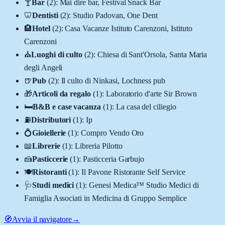
🍸
Bar
(
2
)
:
Mai dire bar, Festival Snack Bar
🦷
Dentisti
(
2
)
:
Studio Padovan, One Dent
🏨
Hotel
(
2
)
:
Casa Vacanze Istituto Carenzoni, Istituto
Carenzoni
⛪
Luoghi di culto
(
2
)
:
Chiesa di Sant'Orsola, Santa Maria
degli Angeli
🍺
Pub
(
2
)
:
Il culto di Ninkasi, Lochness pub
🎁
Articoli da regalo
(
1
)
:
Laboratorio d'arte Sir Brown
🛏️
B&B e case vacanza
(
1
)
:
La casa del ciliegio
⛽
Distributori
(
1
)
:
Ip
💍
Gioiellerie
(
1
)
:
Compro Vendo Oro
📖
Librerie
(
1
)
:
Libreria Pilotto
🍰
Pasticcerie
(
1
)
:
Pasticceria Garbujo
🍽️
Ristoranti
(
1
)
:
Il Pavone Ristorante Self Service
🩺
Studi medici
(
1
)
:
Genesi Medica™ Studio Medici di
Famiglia Associati in Medicina di Gruppo Semplice
🧭
Avvia il navigatore
→