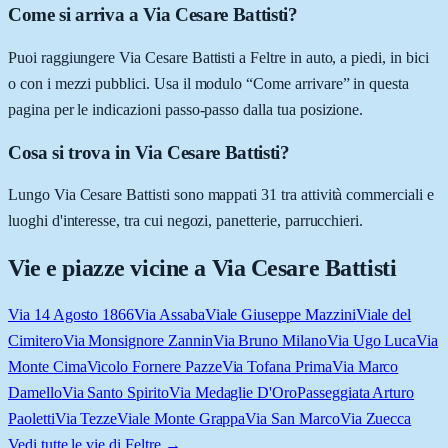
Come si arriva a Via Cesare Battisti?
Puoi raggiungere Via Cesare Battisti a Feltre in auto, a piedi, in bici
o con i mezzi pubblici. Usa il modulo “Come arrivare” in questa
pagina per le indicazioni passo-passo dalla tua posizione.
Cosa si trova in Via Cesare Battisti?
Lungo Via Cesare Battisti sono mappati 31 tra attività commerciali e
luoghi d'interesse, tra cui negozi, panetterie, parrucchieri.
Vie e piazze vicine a
Via Cesare Battisti
Via 14 Agosto 1866
Via Assaba
Viale Giuseppe Mazzini
Viale del
Cimitero
Via Monsignore Zannin
Via Bruno Milano
Via Ugo Luca
Via
Monte Cima
Vicolo Fornere Pazze
Via Tofana Prima
Via Marco
Damello
Via Santo Spirito
Via Medaglie D'Oro
Passeggiata Arturo
Paoletti
Via Tezze
Viale Monte Grappa
Via San Marco
Via Zuecca
Vedi tutte le vie di
Feltre
→