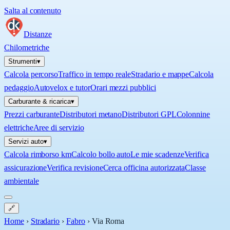
Salta al contenuto
Distanze
Chilometriche
Strumenti
▾
Calcola percorso
Traffico in tempo reale
Stradario e mappe
Calcola
pedaggio
Autovelox e tutor
Orari mezzi pubblici
Carburante & ricarica
▾
Prezzi carburante
Distributori metano
Distributori GPL
Colonnine
elettriche
Aree di servizio
Servizi auto
▾
Calcola rimborso km
Calcolo bollo auto
Le mie scadenze
Verifica
assicurazione
Verifica revisione
Cerca officina autorizzata
Classe
ambientale
🔗
Home
›
Stradario
›
Fabro
›
Via Roma