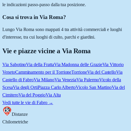
le indicazioni passo-passo dalla tua posizione.
Cosa si trova in Via Roma?
Lungo Via Roma sono mappati 4 tra attività commerciali e luoghi
d'interesse, tra cui luoghi di culto, parchi e giardini.
Vie e piazze vicine a
Via Roma
Via Sabotino
Via della Fratta
Via Madonna delle Grazie
Via Vittorio
Veneto
Camminamento per il Torrione
Torrione
Via del Castello
Via
Castello di Fabro
Via Milano
Via Venezia
Via Palermo
Vicolo della
Scesa
Via degli Orti
Piazza Carlo Alberto
Vicolo San Martino
Via del
Cimitero
Via del Poggio
Via Alta
Vedi tutte le vie di
Fabro
→
Distanze
Chilometriche