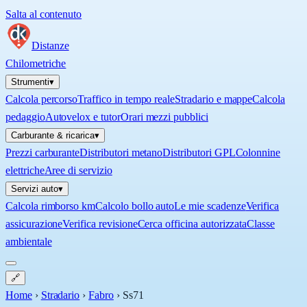
Salta al contenuto
Distanze
Chilometriche
Strumenti
▾
Calcola percorso
Traffico in tempo reale
Stradario e mappe
Calcola
pedaggio
Autovelox e tutor
Orari mezzi pubblici
Carburante & ricarica
▾
Prezzi carburante
Distributori metano
Distributori GPL
Colonnine
elettriche
Aree di servizio
Servizi auto
▾
Calcola rimborso km
Calcolo bollo auto
Le mie scadenze
Verifica
assicurazione
Verifica revisione
Cerca officina autorizzata
Classe
ambientale
🔗
Home
›
Stradario
›
Fabro
›
Ss71