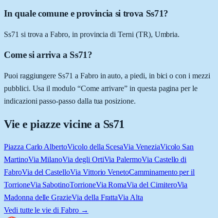
In quale comune e provincia si trova Ss71?
Ss71 si trova a Fabro, in provincia di Terni (TR), Umbria.
Come si arriva a Ss71?
Puoi raggiungere Ss71 a Fabro in auto, a piedi, in bici o con i mezzi
pubblici. Usa il modulo “Come arrivare” in questa pagina per le
indicazioni passo-passo dalla tua posizione.
Vie e piazze vicine a
Ss71
Piazza Carlo Alberto
Vicolo della Scesa
Via Venezia
Vicolo San
Martino
Via Milano
Via degli Orti
Via Palermo
Via Castello di
Fabro
Via del Castello
Via Vittorio Veneto
Camminamento per il
Torrione
Via Sabotino
Torrione
Via Roma
Via del Cimitero
Via
Madonna delle Grazie
Via della Fratta
Via Alta
Vedi tutte le vie di
Fabro
→