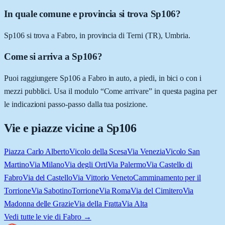
In quale comune e provincia si trova Sp106?
Sp106 si trova a Fabro, in provincia di Terni (TR), Umbria.
Come si arriva a Sp106?
Puoi raggiungere Sp106 a Fabro in auto, a piedi, in bici o con i
mezzi pubblici. Usa il modulo “Come arrivare” in questa pagina per
le indicazioni passo-passo dalla tua posizione.
Vie e piazze vicine a
Sp106
Piazza Carlo Alberto
Vicolo della Scesa
Via Venezia
Vicolo San
Martino
Via Milano
Via degli Orti
Via Palermo
Via Castello di
Fabro
Via del Castello
Via Vittorio Veneto
Camminamento per il
Torrione
Via Sabotino
Torrione
Via Roma
Via del Cimitero
Via
Madonna delle Grazie
Via della Fratta
Via Alta
Vedi tutte le vie di
Fabro
→