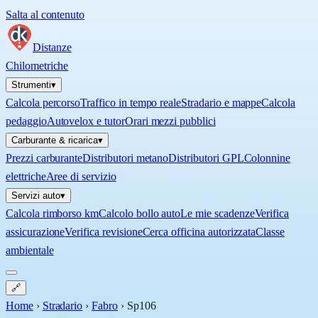
Salta al contenuto
Distanze
Chilometriche
Strumenti
▾
Calcola percorso
Traffico in tempo reale
Stradario e mappe
Calcola
pedaggio
Autovelox e tutor
Orari mezzi pubblici
Carburante & ricarica
▾
Prezzi carburante
Distributori metano
Distributori GPL
Colonnine
elettriche
Aree di servizio
Servizi auto
▾
Calcola rimborso km
Calcolo bollo auto
Le mie scadenze
Verifica
assicurazione
Verifica revisione
Cerca officina autorizzata
Classe
ambientale
🔗
Home
›
Stradario
›
Fabro
›
Sp106