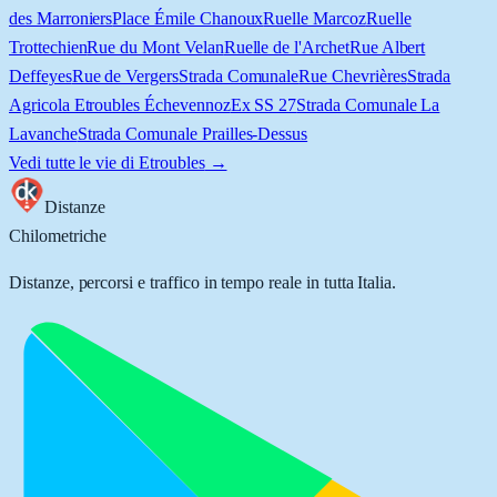
des Marroniers
Place Émile Chanoux
Ruelle Marcoz
Ruelle
Trottechien
Rue du Mont Velan
Ruelle de l'Archet
Rue Albert
Deffeyes
Rue de Vergers
Strada Comunale
Rue Chevrières
Strada
Agricola Etroubles Échevennoz
Ex SS 27
Strada Comunale La
Lavanche
Strada Comunale Prailles-Dessus
Vedi tutte le vie di
Etroubles
→
Distanze
Chilometriche
Distanze, percorsi e traffico in tempo reale in tutta Italia.