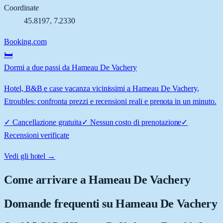
Coordinate
45.8197
,
7.2330
Booking.com
🛏️
Dormi a due passi da Hameau De Vachery
Hotel, B&B e case vacanza vicinissimi a Hameau De Vachery,
Etroubles: confronta prezzi e recensioni reali e prenota in un minuto.
✓
Cancellazione gratuita
✓
Nessun costo di prenotazione
✓
Recensioni verificate
Vedi gli hotel →
Come arrivare a
Hameau De Vachery
Domande frequenti su
Hameau De Vachery