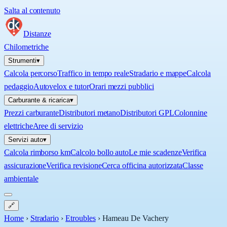
Salta al contenuto
Distanze
Chilometriche
Strumenti
▾
Calcola percorso
Traffico in tempo reale
Stradario e mappe
Calcola
pedaggio
Autovelox e tutor
Orari mezzi pubblici
Carburante & ricarica
▾
Prezzi carburante
Distributori metano
Distributori GPL
Colonnine
elettriche
Aree di servizio
Servizi auto
▾
Calcola rimborso km
Calcolo bollo auto
Le mie scadenze
Verifica
assicurazione
Verifica revisione
Cerca officina autorizzata
Classe
ambientale
🔗
Home
›
Stradario
›
Etroubles
›
Hameau De Vachery