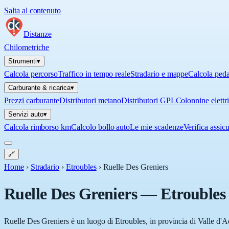
Salta al contenuto
Distanze
Chilometriche
Strumenti
▾
Calcola percorso
Traffico in tempo reale
Stradario e mappe
Calcola ped
Carburante & ricarica
▾
Prezzi carburante
Distributori metano
Distributori GPL
Colonnine elettr
Servizi auto
▾
Calcola rimborso km
Calcolo bollo auto
Le mie scadenze
Verifica assic
🔗
Home
›
Stradario
›
Etroubles
›
Ruelle Des Greniers
Ruelle Des Greniers
—
Etroubles
Ruelle Des Greniers è un luogo di Etroubles, in provincia di Valle d'Ao