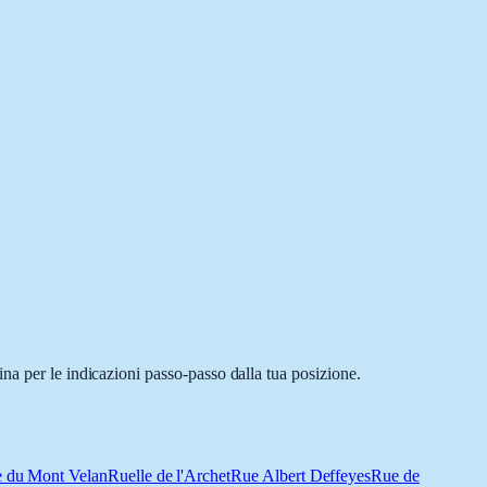
na per le indicazioni passo-passo dalla tua posizione.
 du Mont Velan
Ruelle de l'Archet
Rue Albert Deffeyes
Rue de