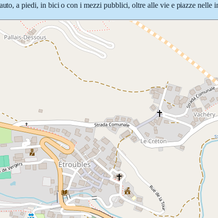
to, a piedi, in bici o con i mezzi pubblici, oltre alle vie e piazze nelle