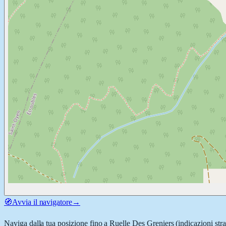
🧭
Avvia il navigatore
→
Naviga dalla tua posizione fino a
Ruelle Des Greniers
(indicazioni str