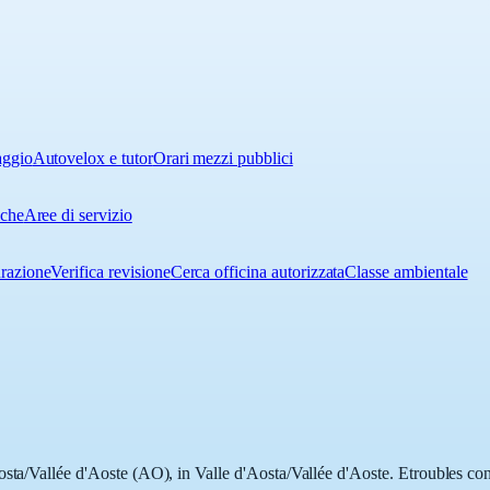
aggio
Autovelox e tutor
Orari mezzi pubblici
iche
Aree di servizio
urazione
Verifica revisione
Cerca officina autorizzata
Classe ambientale
sta/Vallée d'Aoste (AO), in Valle d'Aosta/Vallée d'Aoste. Etroubles cont