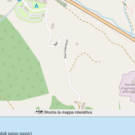
📍
🗺️ Mostra la mappa interattiva
adali passo passo)