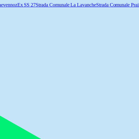
chevennoz
Ex SS 27
Strada Comunale La Lavanche
Strada Comunale Prai