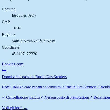
Comune
Etroubles
(
AO
)
CAP
11014
Regione
Valle d'Aosta/Vallée d'Aoste
Coordinate
45.8197
,
7.2330
Booking.com
🛏️
Dormi a due passi da Ruelle Des Greniers
Hotel, B&B e case vacanza vicinissimi a Ruelle Des Greniers, Etroubles
✓
Cancellazione gratuita
✓
Nessun costo di prenotazione
✓
Recensioni
Vedi gli hotel →