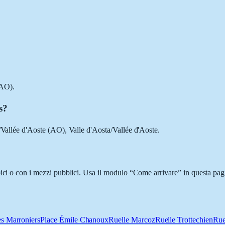
(AO).
s?
a/Vallée d'Aoste (AO), Valle d'Aosta/Vallée d'Aoste.
ici o con i mezzi pubblici. Usa il modulo “Come arrivare” in questa pagi
es Marroniers
Place Émile Chanoux
Ruelle Marcoz
Ruelle Trottechien
Rue