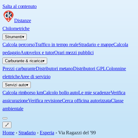
Salta al contenuto
Distanze
Chilometriche
Strumenti
▾
Calcola percorso
Traffico in tempo reale
Stradario e mappe
Calcola
pedaggio
Autovelox e tutor
Orari mezzi pubblici
Carburante & ricarica
▾
Prezzi carburante
Distributori metano
Distributori GPL
Colonnine
elettriche
Aree di servizio
Servizi auto
▾
Calcola rimborso km
Calcolo bollo auto
Le mie scadenze
Verifica
assicurazione
Verifica revisione
Cerca officina autorizzata
Classe
ambientale
🔗
Home
›
Stradario
›
Esperia
›
Via Ragazzi del '99