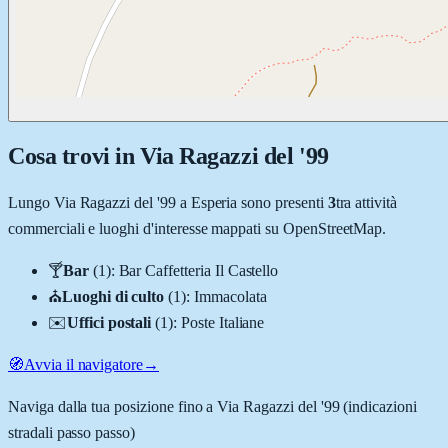
Cosa trovi in
Via Ragazzi del '99
Lungo
Via Ragazzi del '99
a
Esperia
sono presenti
3
tra attività
commerciali e luoghi d'interesse mappati su OpenStreetMap.
🍸
Bar
(
1
)
:
Bar Caffetteria Il Castello
⛪
Luoghi di culto
(
1
)
:
Immacolata
✉️
Uffici postali
(
1
)
:
Poste Italiane
🧭
Avvia il navigatore
→
Naviga dalla tua posizione fino a
Via Ragazzi del '99
(indicazioni
stradali passo passo)