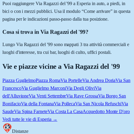
Puoi raggiungere Via Ragazzi del '99 a Esperia in auto, a piedi, in
bici o con i mezzi pubblici. Usa il modulo “Come arrivare” in questa
pagina per le indicazioni passo-passo dalla tua posizione.
Cosa si trova in Via Ragazzi del '99?
Lungo Via Ragazzi del '99 sono mappati 3 tra attività commerciali e
luoghi d'interesse, tra cui bar, luoghi di culto, uffici postali.
Vie e piazze vicine a
Via Ragazzi del '99
Piazza Guglielmo
Piazza Roma
Via Portelle
Via Andrea Doria
Via San
Francesco
Via Guglielmo Marconi
Via Degli Olivi
Via
dell'Alluvione
Via Venti Settembre
Via Rave Grossa
Via Borgo San
Bonifacio
Via della Fontana
Via Polleca
Via San Nicola Refuschi
Via
Saude
Via Spina Farnete
Via Costa La Casa
Acquedotto Monte D'oro
Vedi tutte le vie di
Esperia
→
Distanze