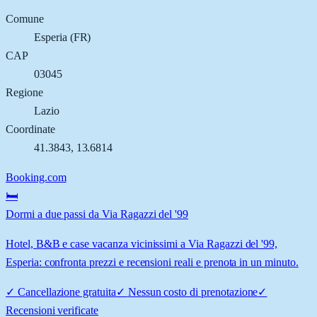
Comune
Esperia
(
FR
)
CAP
03045
Regione
Lazio
Coordinate
41.3843
,
13.6814
Booking.com
🛏️
Dormi a due passi da Via Ragazzi del '99
Hotel, B&B e case vacanza vicinissimi a Via Ragazzi del '99,
Esperia: confronta prezzi e recensioni reali e prenota in un minuto.
✓
Cancellazione gratuita
✓
Nessun costo di prenotazione
✓
Recensioni verificate