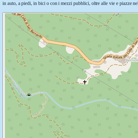
in auto, a piedi, in bici o con i mezzi pubblici, oltre alle vie e piazze 