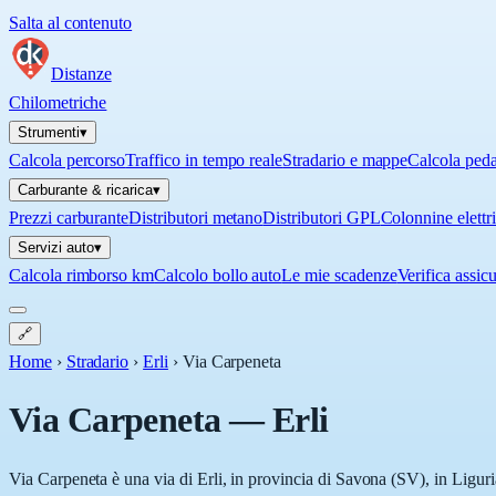
Salta al contenuto
Distanze
Chilometriche
Strumenti
▾
Calcola percorso
Traffico in tempo reale
Stradario e mappe
Calcola ped
Carburante & ricarica
▾
Prezzi carburante
Distributori metano
Distributori GPL
Colonnine elettr
Servizi auto
▾
Calcola rimborso km
Calcolo bollo auto
Le mie scadenze
Verifica assic
🔗
Home
›
Stradario
›
Erli
›
Via Carpeneta
Via Carpeneta
—
Erli
Via Carpeneta è una via di Erli, in provincia di Savona (SV), in Liguri