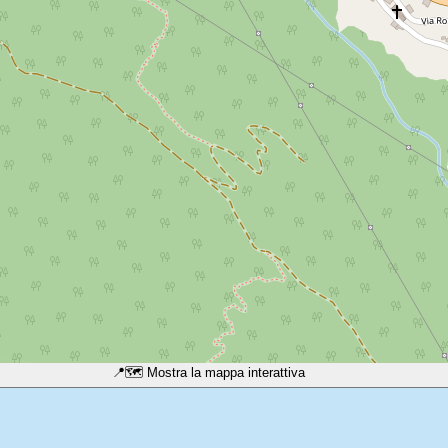
📍
🗺️ Mostra la mappa interattiva