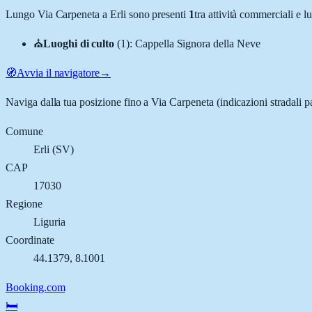
Lungo
Via Carpeneta
a
Erli
sono presenti
1
tra attività commerciali e 
⛪
Luoghi di culto
(
1
)
:
Cappella Signora della Neve
🧭
Avvia il navigatore
→
Naviga dalla tua posizione fino a
Via Carpeneta
(indicazioni stradali p
Comune
Erli
(
SV
)
CAP
17030
Regione
Liguria
Coordinate
44.1379
,
8.1001
Booking.com
🛏️