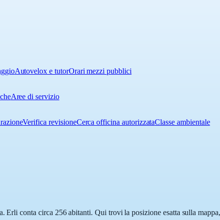
aggio
Autovelox e tutor
Orari mezzi pubblici
iche
Aree di servizio
urazione
Verifica revisione
Cerca officina autorizzata
Classe ambientale
a. Erli conta circa 256 abitanti. Qui trovi la posizione esatta sulla mapp