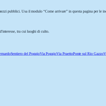
 mezzi pubblici. Usa il modulo “Come arrivare” in questa pagina per le in
interesse, tra cui luoghi di culto.
Bernardo
Sentiero del Poggio
Via Poggio
Via Praetto
Ponte sul Rio Gazzo
V