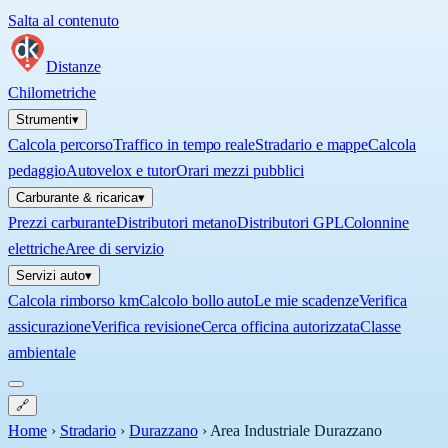
Salta al contenuto
Distanze
Chilometriche
Strumenti
▾
Calcola percorso
Traffico in tempo reale
Stradario e mappe
Calcola
pedaggio
Autovelox e tutor
Orari mezzi pubblici
Carburante & ricarica
▾
Prezzi carburante
Distributori metano
Distributori GPL
Colonnine
elettriche
Aree di servizio
Servizi auto
▾
Calcola rimborso km
Calcolo bollo auto
Le mie scadenze
Verifica
assicurazione
Verifica revisione
Cerca officina autorizzata
Classe
ambientale
🔗
Home
›
Stradario
›
Durazzano
›
Area Industriale Durazzano