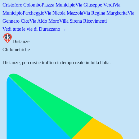
Cristoforo Colombo
Piazza Municipio
Via Giuseppe Verdi
Via
Municipio
Parcheggio
Via Nicola Mazzola
Via Regina Margherita
Via
Gennaro Cice
Via Aldo Moro
Villa Sirena Ricevimenti
Vedi tutte le vie di
Durazzano
→
Distanze
Chilometriche
Distanze, percorsi e traffico in tempo reale in tutta Italia.