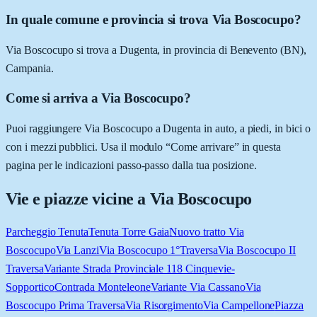
In quale comune e provincia si trova Via Boscocupo?
Via Boscocupo si trova a Dugenta, in provincia di Benevento (BN),
Campania.
Come si arriva a Via Boscocupo?
Puoi raggiungere Via Boscocupo a Dugenta in auto, a piedi, in bici o
con i mezzi pubblici. Usa il modulo “Come arrivare” in questa
pagina per le indicazioni passo-passo dalla tua posizione.
Vie e piazze vicine a
Via Boscocupo
Parcheggio Tenuta
Tenuta Torre Gaia
Nuovo tratto Via
Boscocupo
Via Lanzi
Via Boscocupo 1°Traversa
Via Boscocupo II
Traversa
Variante Strada Provinciale 118 Cinquevie-
Sopportico
Contrada Monteleone
Variante Via Cassano
Via
Boscocupo Prima Traversa
Via Risorgimento
Via Campellone
Piazza