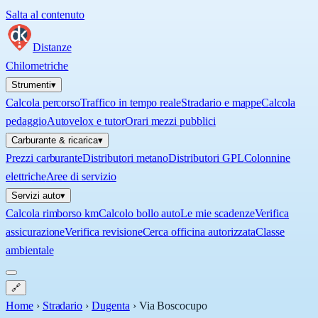
Salta al contenuto
Distanze
Chilometriche
Strumenti
▾
Calcola percorso
Traffico in tempo reale
Stradario e mappe
Calcola
pedaggio
Autovelox e tutor
Orari mezzi pubblici
Carburante & ricarica
▾
Prezzi carburante
Distributori metano
Distributori GPL
Colonnine
elettriche
Aree di servizio
Servizi auto
▾
Calcola rimborso km
Calcolo bollo auto
Le mie scadenze
Verifica
assicurazione
Verifica revisione
Cerca officina autorizzata
Classe
ambientale
🔗
Home
›
Stradario
›
Dugenta
›
Via Boscocupo