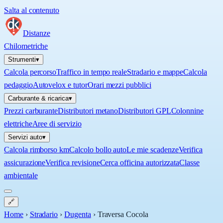
Salta al contenuto
Distanze
Chilometriche
Strumenti
▾
Calcola percorso
Traffico in tempo reale
Stradario e mappe
Calcola
pedaggio
Autovelox e tutor
Orari mezzi pubblici
Carburante & ricarica
▾
Prezzi carburante
Distributori metano
Distributori GPL
Colonnine
elettriche
Aree di servizio
Servizi auto
▾
Calcola rimborso km
Calcolo bollo auto
Le mie scadenze
Verifica
assicurazione
Verifica revisione
Cerca officina autorizzata
Classe
ambientale
🔗
Home
›
Stradario
›
Dugenta
›
Traversa Cocola