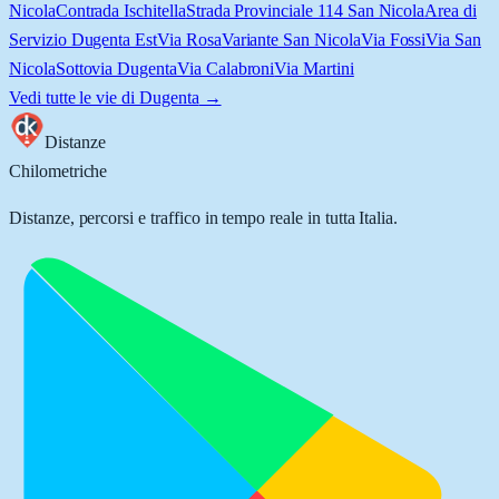
Nicola
Contrada Ischitella
Strada Provinciale 114 San Nicola
Area di
Servizio Dugenta Est
Via Rosa
Variante San Nicola
Via Fossi
Via San
Nicola
Sottovia Dugenta
Via Calabroni
Via Martini
Vedi tutte le vie di
Dugenta
→
Distanze
Chilometriche
Distanze, percorsi e traffico in tempo reale in tutta Italia.