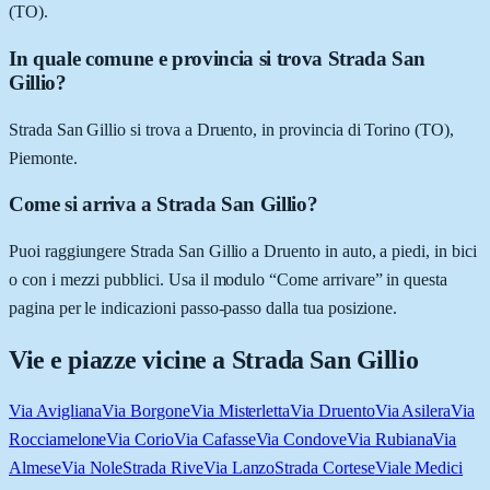
(TO).
In quale comune e provincia si trova Strada San
Gillio?
Strada San Gillio si trova a Druento, in provincia di Torino (TO),
Piemonte.
Come si arriva a Strada San Gillio?
Puoi raggiungere Strada San Gillio a Druento in auto, a piedi, in bici
o con i mezzi pubblici. Usa il modulo “Come arrivare” in questa
pagina per le indicazioni passo-passo dalla tua posizione.
Vie e piazze vicine a
Strada San Gillio
Via Avigliana
Via Borgone
Via Misterletta
Via Druento
Via Asilera
Via
Rocciamelone
Via Corio
Via Cafasse
Via Condove
Via Rubiana
Via
Almese
Via Nole
Strada Rive
Via Lanzo
Strada Cortese
Viale Medici