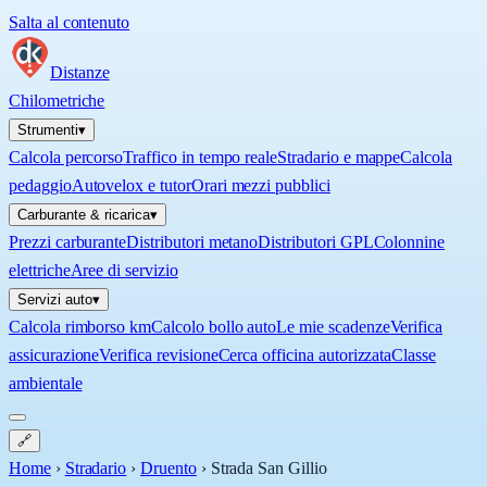
Salta al contenuto
Distanze
Chilometriche
Strumenti
▾
Calcola percorso
Traffico in tempo reale
Stradario e mappe
Calcola
pedaggio
Autovelox e tutor
Orari mezzi pubblici
Carburante & ricarica
▾
Prezzi carburante
Distributori metano
Distributori GPL
Colonnine
elettriche
Aree di servizio
Servizi auto
▾
Calcola rimborso km
Calcolo bollo auto
Le mie scadenze
Verifica
assicurazione
Verifica revisione
Cerca officina autorizzata
Classe
ambientale
🔗
Home
›
Stradario
›
Druento
›
Strada San Gillio