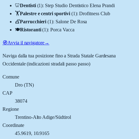
🦷
Dentisti
(
1
)
:
Step Studio Dentistico Elena Prandi
🏋️
Palestre e centri sportivi
(
1
)
:
Drofitness Club
💇
Parrucchieri
(
1
)
:
Salone De Rosa
🍽️
Ristoranti
(
1
)
:
Porca Vacca
🧭
Avvia il navigatore
→
Naviga dalla tua posizione fino a
Strada Statale Gardesana
Occidentale
(indicazioni stradali passo passo)
Comune
Dro
(
TN
)
CAP
38074
Regione
Trentino-Alto Adige/Südtirol
Coordinate
45.9619
,
10.9165