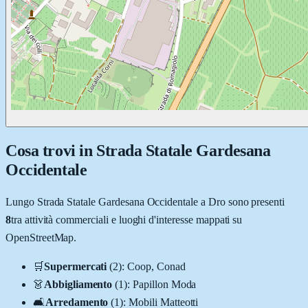
Cosa trovi in
Strada Statale Gardesana
Occidentale
Lungo
Strada Statale Gardesana Occidentale
a
Dro
sono presenti
8
tra attività commerciali e luoghi d'interesse mappati su
OpenStreetMap.
🛒
Supermercati
(
2
)
:
Coop, Conad
👗
Abbigliamento
(
1
)
:
Papillon Moda
🛋️
Arredamento
(
1
)
:
Mobili Matteotti