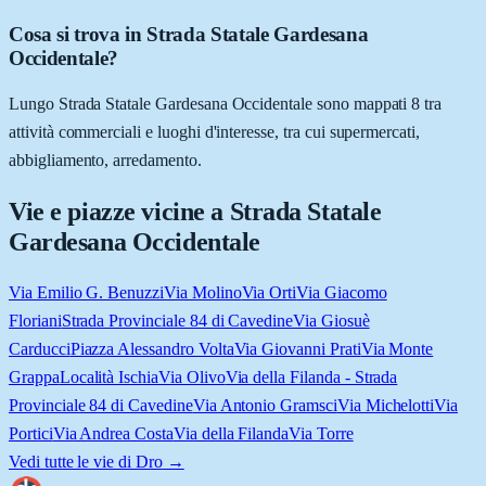
Cosa si trova in Strada Statale Gardesana
Occidentale?
Lungo Strada Statale Gardesana Occidentale sono mappati 8 tra
attività commerciali e luoghi d'interesse, tra cui supermercati,
abbigliamento, arredamento.
Vie e piazze vicine a
Strada Statale
Gardesana Occidentale
Via Emilio G. Benuzzi
Via Molino
Via Orti
Via Giacomo
Floriani
Strada Provinciale 84 di Cavedine
Via Giosuè
Carducci
Piazza Alessandro Volta
Via Giovanni Prati
Via Monte
Grappa
Località Ischia
Via Olivo
Via della Filanda - Strada
Provinciale 84 di Cavedine
Via Antonio Gramsci
Via Michelotti
Via
Portici
Via Andrea Costa
Via della Filanda
Via Torre
Vedi tutte le vie di
Dro
→