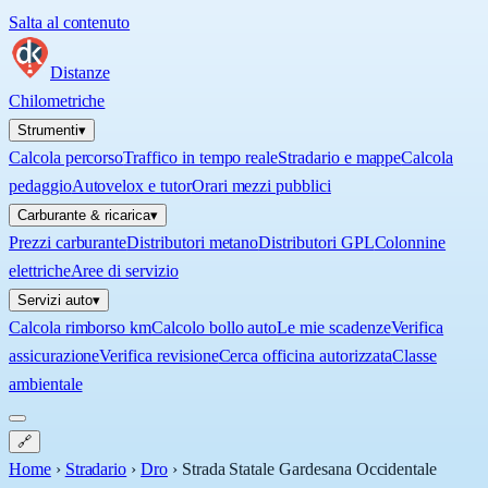
Salta al contenuto
Distanze
Chilometriche
Strumenti
▾
Calcola percorso
Traffico in tempo reale
Stradario e mappe
Calcola
pedaggio
Autovelox e tutor
Orari mezzi pubblici
Carburante & ricarica
▾
Prezzi carburante
Distributori metano
Distributori GPL
Colonnine
elettriche
Aree di servizio
Servizi auto
▾
Calcola rimborso km
Calcolo bollo auto
Le mie scadenze
Verifica
assicurazione
Verifica revisione
Cerca officina autorizzata
Classe
ambientale
🔗
Home
›
Stradario
›
Dro
›
Strada Statale Gardesana Occidentale