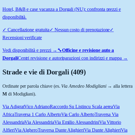
Hotel, B&B e case vacanza a Dorgali (NU): confronta prezzi e
disponibilità.
✓
Cancellazione gratuita
✓
Nessun costo di prenotazione
✓
Recensioni verificate
Vedi disponibilità e prezzi →
🔧
Officine e revisione auto a
Dorgali
Centri revisione e autoriparazioni con indirizzi e mappa →
Strade e vie di
Dorgali
(
409
)
Ordinate per parola chiave (es.
Via Amedeo Modigliani
→ alla lettera
M
di Modigliani).
Via Adigrat
Vico Adriano
Raccordo Su Listincu Scala aerea
Via
Africa
Traversa 1 Carlo Alberto
Via Carlo Alberto
Traversa Via
Alessandria
Via Alessandria
Via Emilio Alessandrini
Via Vittorio
Alfieri
Via Alghero
Traversa Dante Alighieri
Via Dante Alighieri
Via