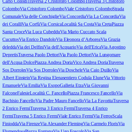
Carlo Collodi
Traversa 2 Cristoforo Colombo
Traversa 3 Cristoforo
Colombo
Via Cristoforo Colombo
Viale Cristoforo Colombo
Strada
Comunale
Via delle Conchiglie
Via Concordia
Via La Concordia
Via
dei Coralli
Via Corfù
Via Corsica
Località Sa Costa
Via Creta
Piazza
Santa Croce
Via Luca Cubeddu
Via Mario Cucca
to Scala
Cucuttos
Via Enrico Dandolo
Via Eleonora d’Arborea
Via Grazia
deledda
Via dei Delfini
Via dell'Acquario
Via dell'Erica
Via Agostino
Depretis
Traversa Paolo Dettori
Via Paolo Dettori
Via Lungomare
dell'Acqua Dolce
Piazza Andrea Doria
Vico Andrea Doria
Traversa
Sos Dorroles
Via Sos Dorroles
Via Doschele
Via Caio Duilio
Via
Albert Einstein
Via Regina Elena
sentiero Codula Elune
Via Vittorio
Emanuele
Via Emilia
Via Esopo
Galleria Etza
Via Giovanni
Falcone
Falesie
Località C. Fancello
Piazza Francesco Fancello
Via
Bachisio Fancello
Via Padre Mauro Fancello
Via La Favorita
Traversa
2 Enrico Fermi
Traversa 3 Enrico Fermi
Traversa 4 Enrico
Fermi
Traversa 5 Enrico Fermi
Viale Enrico Fermi
Via Ferros
Scala
Finiodda
Via Firenze
Via Alexander Fleming
Via Carmelo Floris
Via
Flumendosa
Piazza Fontana
Via Ugo Foscolo
Via San