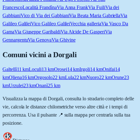
Francesco
Località Frandìna
Via Anna Frank
Via Fuili
Via dei
Gabbiani
Vico di Via dei Gabbiani
Via Beata Maria Gabriella
Via
Galileo Galilei
Vico Galileo Galilei
Vecchia galleria
Via Vasco Da
Gama
Via Giuseppe Garibaldi
Via Alcide De Gasperi
Via
Gennargentu
Via Genova
Via Ghivine
Comuni vicini a
Dorgali
Galtellì
11
km
Loculi
13
km
Orosei
14
km
Irgoli
14
km
Onifai
14
km
Oliena
16
km
Orgosolo
22
km
Lula
22
km
Nuoro
22
km
Orune
23
km
Urzulei
23
km
Onanì
25
km
Visualizza la mappa di
Dorgali
, consulta lo stradario completo delle
vie, calcola le distanze chilometriche verso altre città e i tempi di
percorrenza. Usa il pulsante 📍 sulla mappa per centrarla sulla tua
posizione.