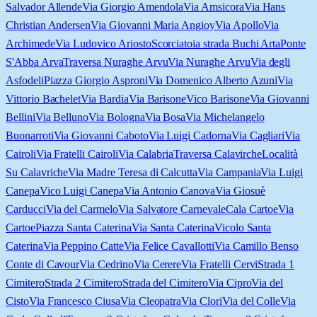
Salvador Allende
Via Giorgio Amendola
Via Amsicora
Via Hans
Christian Andersen
Via Giovanni Maria Angioy
Via Apollo
Via
Archimede
Via Ludovico Ariosto
Scorciatoia strada Buchi Arta
Ponte
S'Abba Arva
Traversa Nuraghe Arvu
Via Nuraghe Arvu
Via degli
Asfodeli
Piazza Giorgio Asproni
Via Domenico Alberto Azuni
Via
Vittorio Bachelet
Via Bardia
Via Barisone
Vico Barisone
Via Giovanni
Bellini
Via Belluno
Via Bologna
Via Bosa
Via Michelangelo
Buonarroti
Via Giovanni Caboto
Via Luigi Cadorna
Via Cagliari
Via
Cairoli
Via Fratelli Cairoli
Via Calabria
Traversa Calavirche
Località
Su Calavriche
Via Madre Teresa di Calcutta
Via Campania
Via Luigi
Canepa
Vico Luigi Canepa
Via Antonio Canova
Via Giosuè
Carducci
Via del Carmelo
Via Salvatore Carnevale
Cala Cartoe
Via
Cartoe
Piazza Santa Caterina
Via Santa Caterina
Vicolo Santa
Caterina
Via Peppino Catte
Via Felice Cavallotti
Via Camillo Benso
Conte di Cavour
Via Cedrino
Via Cerere
Via Fratelli Cervi
Strada 1
Cimitero
Strada 2 Cimitero
Strada del Cimitero
Via Cipro
Via del
Cisto
Via Francesco Ciusa
Via Cleopatra
Via Clori
Via del Colle
Via