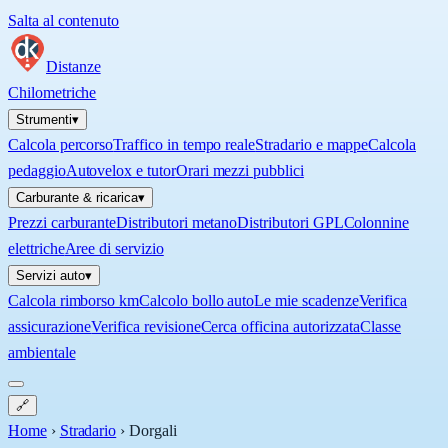
Salta al contenuto
Distanze
Chilometriche
Strumenti
▾
Calcola percorso
Traffico in tempo reale
Stradario e mappe
Calcola
pedaggio
Autovelox e tutor
Orari mezzi pubblici
Carburante & ricarica
▾
Prezzi carburante
Distributori metano
Distributori GPL
Colonnine
elettriche
Aree di servizio
Servizi auto
▾
Calcola rimborso km
Calcolo bollo auto
Le mie scadenze
Verifica
assicurazione
Verifica revisione
Cerca officina autorizzata
Classe
ambientale
🔗
Home
›
Stradario
›
Dorgali