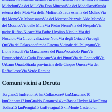
Michelotti
Via dei Mille
Via Don Minzoni
Via dei Modellatori
Strada
esterna delle Moie
Via della Molinella
Strada esterna del Molino
Via
del Monte
Via Montesanto
Via del Moresco
Piazzale Aldo Moro
Via
del Mosaico
Via delle Mura
Via Pietro Nenni
Via del Nespolo
Via
padre Rufino Nicacci
Via Padre Ugolino Nicolini
Via del
Nocciolo
Via Circonvallazione Nord
Via degli Ortacci
Via degli
Orti
Via del Palazzone
Strada Esterna Vicinale del Palignano
Via
Lione Pascoli
Via Marscianese del Piano
Vocabolo Pino
Via
Pinturicchio
Via Carlo Pisacane
Via dei Pittori
Via dei Ponticelli
Via
Urbano Quarto
Strada provinciale delle Cinque Querce
Via del
Raffaellesco
Via Verde Ramina
Comuni vicini a
Deruta
Torgiano
5
km
Bettona
6
km
Collazzone
9
km
Marsciano
10
km
Cannara
13
km
Gualdo Cattaneo
14
km
Bastia Umbra
14
km
Fratta
Todina
15
km
Perugia
15
km
Bevagna
16
km
Monte Castello di