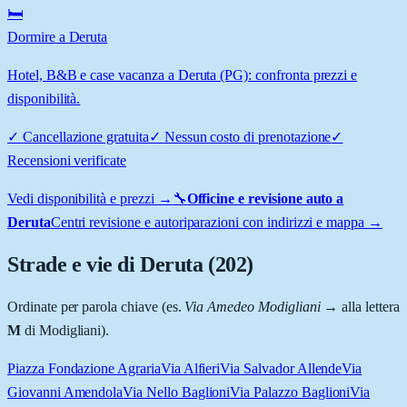
🛏️
Dormire a Deruta
Hotel, B&B e case vacanza a Deruta (PG): confronta prezzi e
disponibilità.
✓
Cancellazione gratuita
✓
Nessun costo di prenotazione
✓
Recensioni verificate
Vedi disponibilità e prezzi →
🔧
Officine e revisione auto a
Deruta
Centri revisione e autoriparazioni con indirizzi e mappa →
Strade e vie di
Deruta
(
202
)
Ordinate per parola chiave (es.
Via Amedeo Modigliani
→ alla lettera
M
di Modigliani).
Piazza Fondazione Agraria
Via Alfieri
Via Salvador Allende
Via
Giovanni Amendola
Via Nello Baglioni
Via Palazzo Baglioni
Via