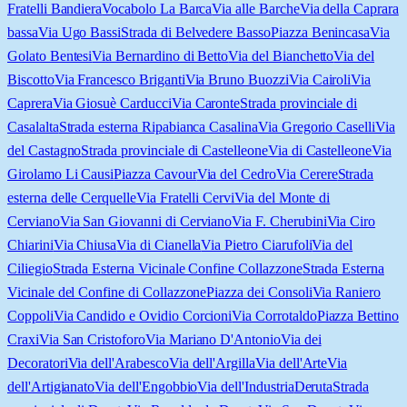
Fratelli Bandiera
Vocabolo La Barca
Via alle Barche
Via della Caprara
bassa
Via Ugo Bassi
Strada di Belvedere Basso
Piazza Benincasa
Via
Golato Bentesi
Via Bernardino di Betto
Via del Bianchetto
Via del
Biscotto
Via Francesco Briganti
Via Bruno Buozzi
Via Cairoli
Via
Caprera
Via Giosuè Carducci
Via Caronte
Strada provinciale di
Casalalta
Strada esterna Ripabianca Casalina
Via Gregorio Caselli
Via
del Castagno
Strada provinciale di Castelleone
Via di Castelleone
Via
Girolamo Li Causi
Piazza Cavour
Via del Cedro
Via Cerere
Strada
esterna delle Cerquelle
Via Fratelli Cervi
Via del Monte di
Cerviano
Via San Giovanni di Cerviano
Via F. Cherubini
Via Ciro
Chiarini
Via Chiusa
Via di Cianella
Via Pietro Ciarufoli
Via del
Ciliegio
Strada Esterna Vicinale Confine Collazzone
Strada Esterna
Vicinale del Confine di Collazzone
Piazza dei Consoli
Via Raniero
Coppoli
Via Candido e Ovidio Corcioni
Via Corrotaldo
Piazza Bettino
Craxi
Via San Cristoforo
Via Mariano D'Antonio
Via dei
Decoratori
Via dell'Arabesco
Via dell'Argilla
Via dell'Arte
Via
dell'Artigianato
Via dell'Engobbio
Via dell'Industria
Deruta
Strada