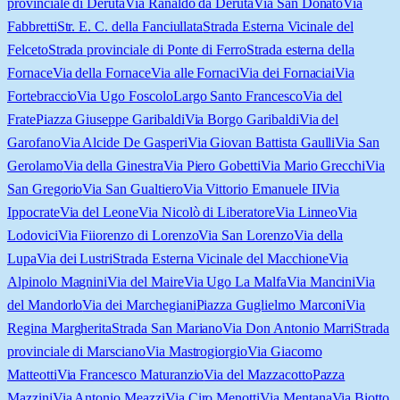
provinciale di Deruta
Via Ranaldo da Deruta
Via San Donato
Via
Fabbretti
Str. E. C. della Fanciullata
Strada Esterna Vicinale del
Felceto
Strada provinciale di Ponte di Ferro
Strada esterna della
Fornace
Via della Fornace
Via alle Fornaci
Via dei Fornaciai
Via
Fortebraccio
Via Ugo Foscolo
Largo Santo Francesco
Via del
Frate
Piazza Giuseppe Garibaldi
Via Borgo Garibaldi
Via del
Garofano
Via Alcide De Gasperi
Via Giovan Battista Gaulli
Via San
Gerolamo
Via della Ginestra
Via Piero Gobetti
Via Mario Grecchi
Via
San Gregorio
Via San Gualtiero
Via Vittorio Emanuele II
Via
Ippocrate
Via del Leone
Via Nicolò di Liberatore
Via Linneo
Via
Lodovici
Via Fiiorenzo di Lorenzo
Via San Lorenzo
Via della
Lupa
Via dei Lustri
Strada Esterna Vicinale del Macchione
Via
Alpinolo Magnini
Via del Maire
Via Ugo La Malfa
Via Mancini
Via
del Mandorlo
Via dei Marchegiani
Piazza Guglielmo Marconi
Via
Regina Margherita
Strada San Mariano
Via Don Antonio Marri
Strada
provinciale di Marsciano
Via Mastrogiorgio
Via Giacomo
Matteotti
Via Francesco Maturanzio
Via del Mazzacotto
Pazza
Mazzini
Via Antonio Meazzi
Via Ciro Menotti
Via Mentana
Via Biotto