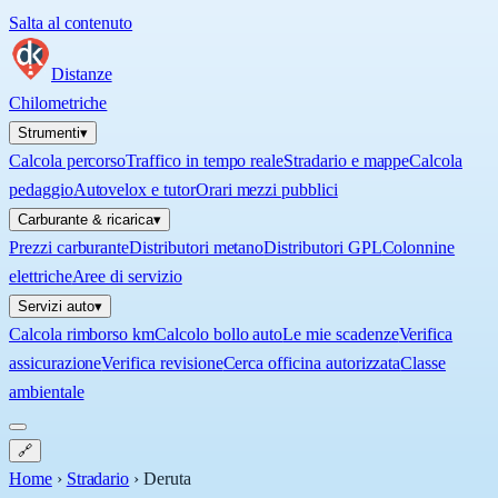
Salta al contenuto
Distanze
Chilometriche
Strumenti
▾
Calcola percorso
Traffico in tempo reale
Stradario e mappe
Calcola
pedaggio
Autovelox e tutor
Orari mezzi pubblici
Carburante & ricarica
▾
Prezzi carburante
Distributori metano
Distributori GPL
Colonnine
elettriche
Aree di servizio
Servizi auto
▾
Calcola rimborso km
Calcolo bollo auto
Le mie scadenze
Verifica
assicurazione
Verifica revisione
Cerca officina autorizzata
Classe
ambientale
🔗
Home
›
Stradario
›
Deruta