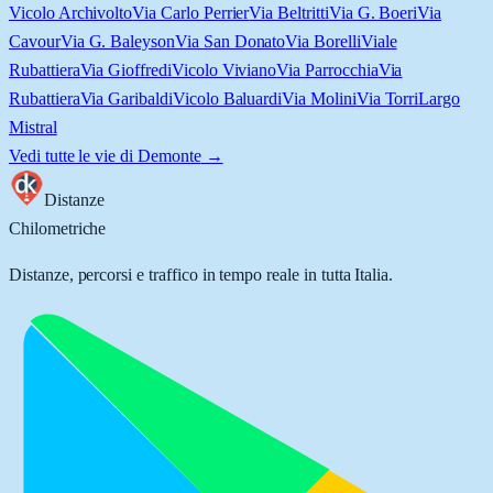
Vicolo Archivolto
Via Carlo Perrier
Via Beltritti
Via G. Boeri
Via
Cavour
Via G. Baleyson
Via San Donato
Via Borelli
Viale
Rubattiera
Via Gioffredi
Vicolo Viviano
Via Parrocchia
Via
Rubattiera
Via Garibaldi
Vicolo Baluardi
Via Molini
Via Torri
Largo
Mistral
Vedi tutte le vie di
Demonte
→
Distanze
Chilometriche
Distanze, percorsi e traffico in tempo reale in tutta Italia.