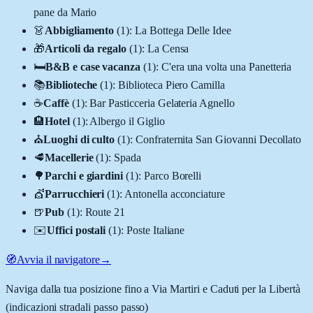
pane da Mario
👗
Abbigliamento
(
1
)
:
La Bottega Delle Idee
🎁
Articoli da regalo
(
1
)
:
La Censa
🛏️
B&B e case vacanza
(
1
)
:
C'era una volta una Panetteria
📚
Biblioteche
(
1
)
:
Biblioteca Piero Camilla
☕
Caffè
(
1
)
:
Bar Pasticceria Gelateria Agnello
🏨
Hotel
(
1
)
:
Albergo il Giglio
⛪
Luoghi di culto
(
1
)
:
Confraternita San Giovanni Decollato
🥩
Macellerie
(
1
)
:
Spada
🌳
Parchi e giardini
(
1
)
:
Parco Borelli
💇
Parrucchieri
(
1
)
:
Antonella acconciature
🍺
Pub
(
1
)
:
Route 21
✉️
Uffici postali
(
1
)
:
Poste Italiane
🧭
Avvia il navigatore
→
Naviga dalla tua posizione fino a
Via Martiri e Caduti per la Libertà
(indicazioni stradali passo passo)