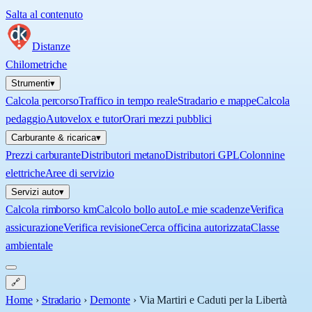
Salta al contenuto
Distanze
Chilometriche
Strumenti
▾
Calcola percorso
Traffico in tempo reale
Stradario e mappe
Calcola
pedaggio
Autovelox e tutor
Orari mezzi pubblici
Carburante & ricarica
▾
Prezzi carburante
Distributori metano
Distributori GPL
Colonnine
elettriche
Aree di servizio
Servizi auto
▾
Calcola rimborso km
Calcolo bollo auto
Le mie scadenze
Verifica
assicurazione
Verifica revisione
Cerca officina autorizzata
Classe
ambientale
🔗
Home
›
Stradario
›
Demonte
›
Via Martiri e Caduti per la Libertà