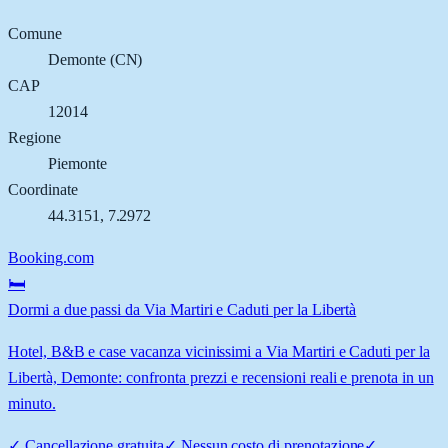
Comune
Demonte
(
CN
)
CAP
12014
Regione
Piemonte
Coordinate
44.3151
,
7.2972
Booking.com
🛏️
Dormi a due passi da Via Martiri e Caduti per la Libertà
Hotel, B&B e case vacanza vicinissimi a Via Martiri e Caduti per la
Libertà, Demonte: confronta prezzi e recensioni reali e prenota in un
minuto.
✓
Cancellazione gratuita
✓
Nessun costo di prenotazione
✓