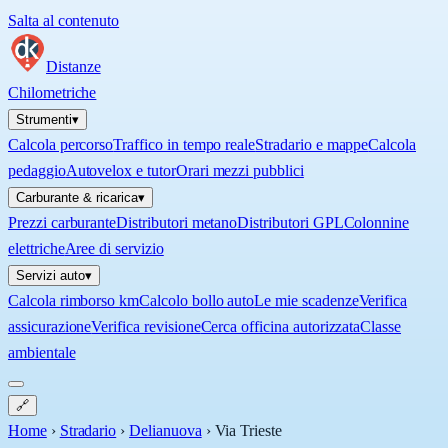
Salta al contenuto
Distanze
Chilometriche
Strumenti
▾
Calcola percorso
Traffico in tempo reale
Stradario e mappe
Calcola
pedaggio
Autovelox e tutor
Orari mezzi pubblici
Carburante & ricarica
▾
Prezzi carburante
Distributori metano
Distributori GPL
Colonnine
elettriche
Aree di servizio
Servizi auto
▾
Calcola rimborso km
Calcolo bollo auto
Le mie scadenze
Verifica
assicurazione
Verifica revisione
Cerca officina autorizzata
Classe
ambientale
🔗
Home
›
Stradario
›
Delianuova
›
Via Trieste