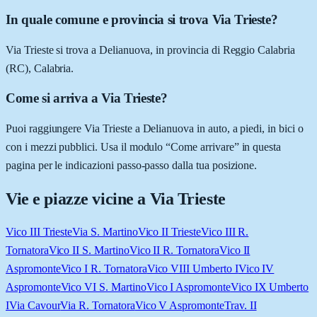
In quale comune e provincia si trova Via Trieste?
Via Trieste si trova a Delianuova, in provincia di Reggio Calabria
(RC), Calabria.
Come si arriva a Via Trieste?
Puoi raggiungere Via Trieste a Delianuova in auto, a piedi, in bici o
con i mezzi pubblici. Usa il modulo “Come arrivare” in questa
pagina per le indicazioni passo-passo dalla tua posizione.
Vie e piazze vicine a
Via Trieste
Vico III Trieste
Via S. Martino
Vico II Trieste
Vico III R.
Tornatora
Vico II S. Martino
Vico II R. Tornatora
Vico II
Aspromonte
Vico I R. Tornatora
Vico VIII Umberto I
Vico IV
Aspromonte
Vico VI S. Martino
Vico I Aspromonte
Vico IX Umberto
I
Via Cavour
Via R. Tornatora
Vico V Aspromonte
Trav. II