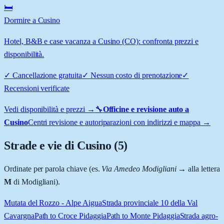
🛏️
Dormire a Cusino
Hotel, B&B e case vacanza a Cusino (CO): confronta prezzi e
disponibilità.
✓
Cancellazione gratuita
✓
Nessun costo di prenotazione
✓
Recensioni verificate
Vedi disponibilità e prezzi →
🔧
Officine e revisione auto a
Cusino
Centri revisione e autoriparazioni con indirizzi e mappa →
Strade e vie di
Cusino
(
5
)
Ordinate per parola chiave (es.
Via Amedeo Modigliani
→ alla lettera
M
di Modigliani).
Mutata del Rozzo - Alpe Aigua
Strada provinciale 10 della Val
Cavargna
Path to Croce Pidaggia
Path to Monte Pidaggia
Strada agro-