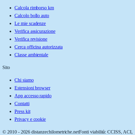
Calcola rimborso km
Calcolo bollo auto
Le mie scadenze
Verifica assicurazione
Verifica revisione
Cerca officina autorizzata
Classe ambientale
Sito
Chi siamo
Estensioni browser
App accesso rapido
Contatti
Press kit
Privacy e cookie
© 2010 -
2026
distanzechilometriche.net
Fonti viabilità: CCISS, ACI,