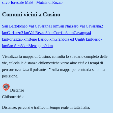
silvo-forestale Malè - Mutata di Rozzo
Comuni vicini a
Cusino
San Bartolomeo Val Cavargna
1
km
San Nazzaro Val Cavargna
2
km
Carlazzo
3
km
Val Rezzo
3
km
Corrido
3
km
Cavargna
4
km
Porlezza
5
km
Bene Lario
6
km
Grandola ed Uniti
6
km
Plesio
7
km
San Siro
8
km
Menaggio
9
km
Visualizza la mappa di
Cusino
, consulta lo stradario completo delle
vie, calcola le distanze chilometriche verso altre città e i tempi di
percorrenza. Usa il pulsante 📍 sulla mappa per centrarla sulla tua
posizione.
Distanze
Chilometriche
Distanze, percorsi e traffico in tempo reale in tutta Italia.