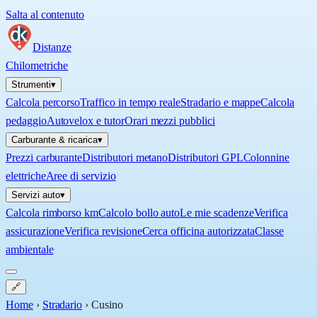
Salta al contenuto
Distanze
Chilometriche
Strumenti
▾
Calcola percorso
Traffico in tempo reale
Stradario e mappe
Calcola
pedaggio
Autovelox e tutor
Orari mezzi pubblici
Carburante & ricarica
▾
Prezzi carburante
Distributori metano
Distributori GPL
Colonnine
elettriche
Aree di servizio
Servizi auto
▾
Calcola rimborso km
Calcolo bollo auto
Le mie scadenze
Verifica
assicurazione
Verifica revisione
Cerca officina autorizzata
Classe
ambientale
🔗
Home
›
Stradario
›
Cusino