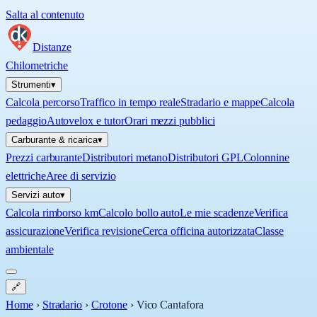
Salta al contenuto
Distanze
Chilometriche
Strumenti
▾
Calcola percorso
Traffico in tempo reale
Stradario e mappe
Calcola
pedaggio
Autovelox e tutor
Orari mezzi pubblici
Carburante & ricarica
▾
Prezzi carburante
Distributori metano
Distributori GPL
Colonnine
elettriche
Aree di servizio
Servizi auto
▾
Calcola rimborso km
Calcolo bollo auto
Le mie scadenze
Verifica
assicurazione
Verifica revisione
Cerca officina autorizzata
Classe
ambientale
🔗
Home
›
Stradario
›
Crotone
›
Vico Cantafora