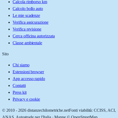
Calcola rimborso km
Calcolo bollo auto
Le mie scadenze
Verifica assicurazione
Verifica revisione
Cerca officina autorizzata
Classe ambientale
Sito
Chi siamo
Estensioni browser
App accesso rapido
Contatti
Press kit
Privacy e cookie
© 2010 -
2026
distanzechilometriche.net
Fonti viabilità: CCISS, ACI,
ANAS, Autostrade per l'Italia · Mappe © OpenStreetMap