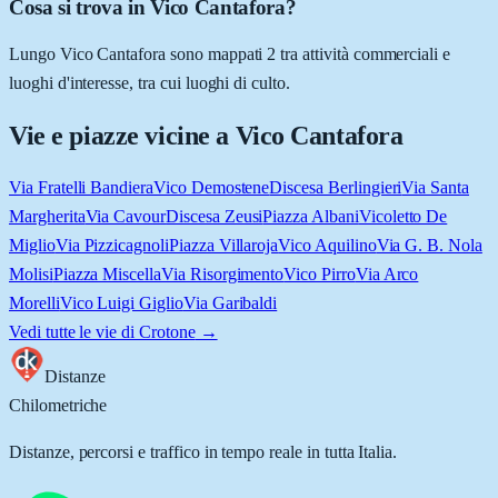
Cosa si trova in Vico Cantafora?
Lungo Vico Cantafora sono mappati 2 tra attività commerciali e
luoghi d'interesse, tra cui luoghi di culto.
Vie e piazze vicine a
Vico Cantafora
Via Fratelli Bandiera
Vico Demostene
Discesa Berlingieri
Via Santa
Margherita
Via Cavour
Discesa Zeusi
Piazza Albani
Vicoletto De
Miglio
Via Pizzicagnoli
Piazza Villaroja
Vico Aquilino
Via G. B. Nola
Molisi
Piazza Miscella
Via Risorgimento
Vico Pirro
Via Arco
Morelli
Vico Luigi Giglio
Via Garibaldi
Vedi tutte le vie di
Crotone
→
Distanze
Chilometriche
Distanze, percorsi e traffico in tempo reale in tutta Italia.