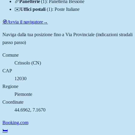
🥖
Panetterie
(
1
)
:
Panetteria Bessone
✉️
Uffici postali
(
1
)
:
Poste Italiane
🧭
Avvia il navigatore
→
Naviga dalla tua posizione fino a
Via Provinciale
(indicazioni stradali
passo passo)
Comune
Crissolo
(
CN
)
CAP
12030
Regione
Piemonte
Coordinate
44.6962
,
7.1670
Booking.com
🛏️