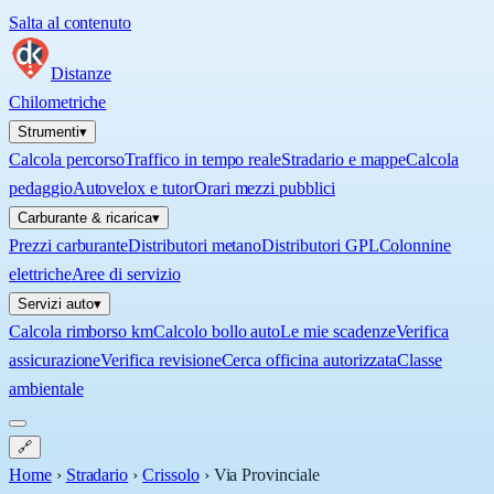
Salta al contenuto
Distanze
Chilometriche
Strumenti
▾
Calcola percorso
Traffico in tempo reale
Stradario e mappe
Calcola
pedaggio
Autovelox e tutor
Orari mezzi pubblici
Carburante & ricarica
▾
Prezzi carburante
Distributori metano
Distributori GPL
Colonnine
elettriche
Aree di servizio
Servizi auto
▾
Calcola rimborso km
Calcolo bollo auto
Le mie scadenze
Verifica
assicurazione
Verifica revisione
Cerca officina autorizzata
Classe
ambientale
🔗
Home
›
Stradario
›
Crissolo
›
Via Provinciale