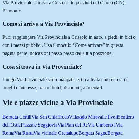
Via Provinciale si trova a Crissolo, in provincia di Cuneo (CN),
Piemonte.
Come si arriva a Via Provinciale?
Puoi raggiungere Via Provinciale a Crissolo in auto, a piedi, in bici o
con i mezzi pubblici. Usa il modulo “Come arrivare” in questa
pagina per le indicazioni passo-passo dalla tua posizione.
Cosa si trova in Via Provinciale?
Lungo Via Provinciale sono mappati 13 tra attività commerciali e
luoghi d'interesse, tra cui hotel, ristoranti, alimentari.
Vie e piazze vicine a
Via Provinciale
Borgata Cortili
Via San Chiaffredo
Villaggio Miravalle
Tivoli
Sentiero
dell'Ostia
Piazzale Seggiovia
Via Pian del Re
Via Umberto I
Via
Roma
Via Ruata
Via vicinale Grattalupo
Borgata Sagne
Borgata