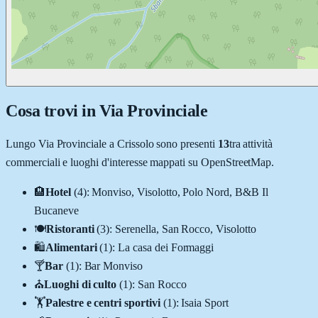
Cosa trovi in
Via Provinciale
Lungo
Via Provinciale
a
Crissolo
sono presenti
13
tra attività
commerciali e luoghi d'interesse mappati su OpenStreetMap.
🏨
Hotel
(
4
)
:
Monviso, Visolotto, Polo Nord, B&B Il
Bucaneve
🍽️
Ristoranti
(
3
)
:
Serenella, San Rocco, Visolotto
🛍️
Alimentari
(
1
)
:
La casa dei Formaggi
🍸
Bar
(
1
)
:
Bar Monviso
⛪
Luoghi di culto
(
1
)
:
San Rocco
🏋️
Palestre e centri sportivi
(
1
)
:
Isaia Sport