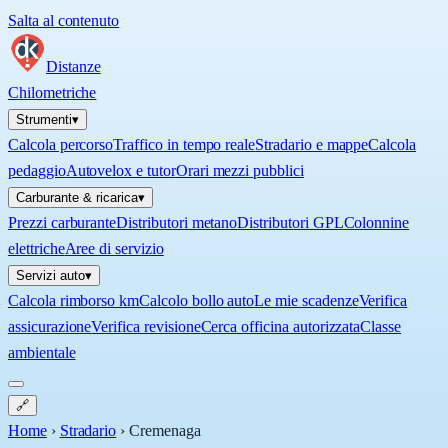
Salta al contenuto
Distanze
Chilometriche
Strumenti
▾
Calcola percorso
Traffico in tempo reale
Stradario e mappe
Calcola
pedaggio
Autovelox e tutor
Orari mezzi pubblici
Carburante & ricarica
▾
Prezzi carburante
Distributori metano
Distributori GPL
Colonnine
elettriche
Aree di servizio
Servizi auto
▾
Calcola rimborso km
Calcolo bollo auto
Le mie scadenze
Verifica
assicurazione
Verifica revisione
Cerca officina autorizzata
Classe
ambientale
🔗
Home
›
Stradario
›
Cremenaga