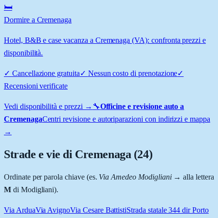
🛏️
Dormire a Cremenaga
Hotel, B&B e case vacanza a Cremenaga (VA): confronta prezzi e
disponibilità.
✓
Cancellazione gratuita
✓
Nessun costo di prenotazione
✓
Recensioni verificate
Vedi disponibilità e prezzi →
🔧
Officine e revisione auto a
Cremenaga
Centri revisione e autoriparazioni con indirizzi e mappa
→
Strade e vie di
Cremenaga
(
24
)
Ordinate per parola chiave (es.
Via Amedeo Modigliani
→ alla lettera
M
di Modigliani).
Via Ardua
Via Avigno
Via Cesare Battisti
Strada statale 344 dir Porto