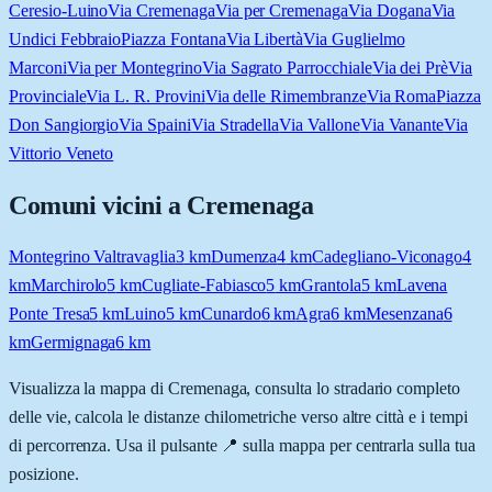
Ceresio-Luino
Via Cremenaga
Via per Cremenaga
Via Dogana
Via
Undici Febbraio
Piazza Fontana
Via Libertà
Via Guglielmo
Marconi
Via per Montegrino
Via Sagrato Parrocchiale
Via dei Prè
Via
Provinciale
Via L. R. Provini
Via delle Rimembranze
Via Roma
Piazza
Don Sangiorgio
Via Spaini
Via Stradella
Via Vallone
Via Vanante
Via
Vittorio Veneto
Comuni vicini a
Cremenaga
Montegrino Valtravaglia
3
km
Dumenza
4
km
Cadegliano-Viconago
4
km
Marchirolo
5
km
Cugliate-Fabiasco
5
km
Grantola
5
km
Lavena
Ponte Tresa
5
km
Luino
5
km
Cunardo
6
km
Agra
6
km
Mesenzana
6
km
Germignaga
6
km
Visualizza la mappa di
Cremenaga
, consulta lo stradario completo
delle vie, calcola le distanze chilometriche verso altre città e i tempi
di percorrenza. Usa il pulsante 📍 sulla mappa per centrarla sulla tua
posizione.