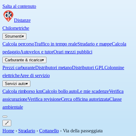
Salta al contenuto
Distanze
Chilometriche
Strumenti
▾
Calcola percorso
Traffico in tempo reale
Stradario e mappe
Calcola
pedaggio
Autovelox e tutor
Orari mezzi pubblici
Carburante & ricarica
▾
Prezzi carburante
Distributori metano
Distributori GPL
Colonnine
elettriche
Aree di servizio
Servizi auto
▾
Calcola rimborso km
Calcolo bollo auto
Le mie scadenze
Verifica
assicurazione
Verifica revisione
Cerca officina autorizzata
Classe
ambientale
🔗
Home
›
Stradario
›
Cottanello
›
Via della passeggiata