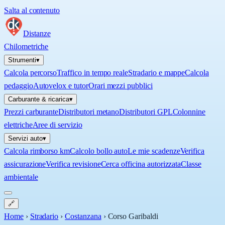
Salta al contenuto
Distanze
Chilometriche
Strumenti
▾
Calcola percorso
Traffico in tempo reale
Stradario e mappe
Calcola
pedaggio
Autovelox e tutor
Orari mezzi pubblici
Carburante & ricarica
▾
Prezzi carburante
Distributori metano
Distributori GPL
Colonnine
elettriche
Aree di servizio
Servizi auto
▾
Calcola rimborso km
Calcolo bollo auto
Le mie scadenze
Verifica
assicurazione
Verifica revisione
Cerca officina autorizzata
Classe
ambientale
🔗
Home
›
Stradario
›
Costanzana
›
Corso Garibaldi