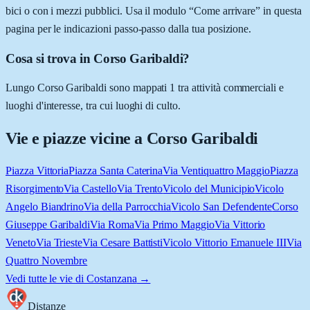
bici o con i mezzi pubblici. Usa il modulo “Come arrivare” in questa
pagina per le indicazioni passo-passo dalla tua posizione.
Cosa si trova in Corso Garibaldi?
Lungo Corso Garibaldi sono mappati 1 tra attività commerciali e
luoghi d'interesse, tra cui luoghi di culto.
Vie e piazze vicine a
Corso Garibaldi
Piazza Vittoria
Piazza Santa Caterina
Via Ventiquattro Maggio
Piazza
Risorgimento
Via Castello
Via Trento
Vicolo del Municipio
Vicolo
Angelo Biandrino
Via della Parrocchia
Vicolo San Defendente
Corso
Giuseppe Garibaldi
Via Roma
Via Primo Maggio
Via Vittorio
Veneto
Via Trieste
Via Cesare Battisti
Vicolo Vittorio Emanuele III
Via
Quattro Novembre
Vedi tutte le vie di
Costanzana
→
Distanze