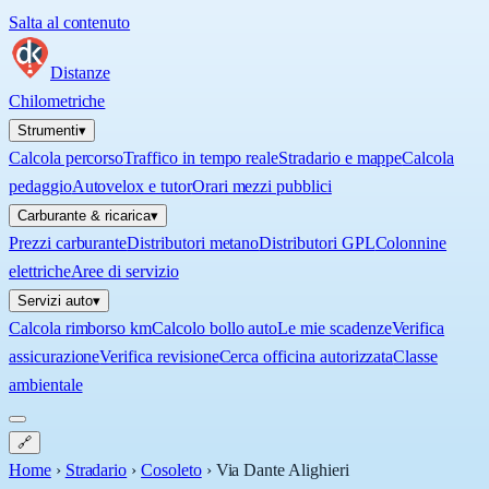
Salta al contenuto
Distanze
Chilometriche
Strumenti
▾
Calcola percorso
Traffico in tempo reale
Stradario e mappe
Calcola
pedaggio
Autovelox e tutor
Orari mezzi pubblici
Carburante & ricarica
▾
Prezzi carburante
Distributori metano
Distributori GPL
Colonnine
elettriche
Aree di servizio
Servizi auto
▾
Calcola rimborso km
Calcolo bollo auto
Le mie scadenze
Verifica
assicurazione
Verifica revisione
Cerca officina autorizzata
Classe
ambientale
🔗
Home
›
Stradario
›
Cosoleto
›
Via Dante Alighieri