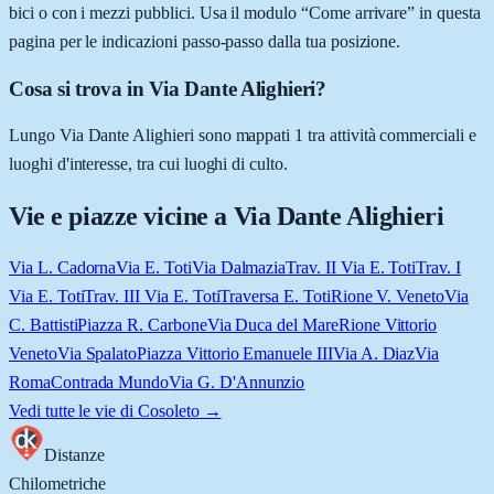
bici o con i mezzi pubblici. Usa il modulo “Come arrivare” in questa
pagina per le indicazioni passo-passo dalla tua posizione.
Cosa si trova in Via Dante Alighieri?
Lungo Via Dante Alighieri sono mappati 1 tra attività commerciali e
luoghi d'interesse, tra cui luoghi di culto.
Vie e piazze vicine a
Via Dante Alighieri
Via L. Cadorna
Via E. Toti
Via Dalmazia
Trav. II Via E. Toti
Trav. I
Via E. Toti
Trav. III Via E. Toti
Traversa E. Toti
Rione V. Veneto
Via
C. Battisti
Piazza R. Carbone
Via Duca del Mare
Rione Vittorio
Veneto
Via Spalato
Piazza Vittorio Emanuele III
Via A. Diaz
Via
Roma
Contrada Mundo
Via G. D'Annunzio
Vedi tutte le vie di
Cosoleto
→
Distanze
Chilometriche