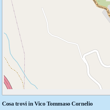
Cosa trovi in
Vico Tommaso Cornelio