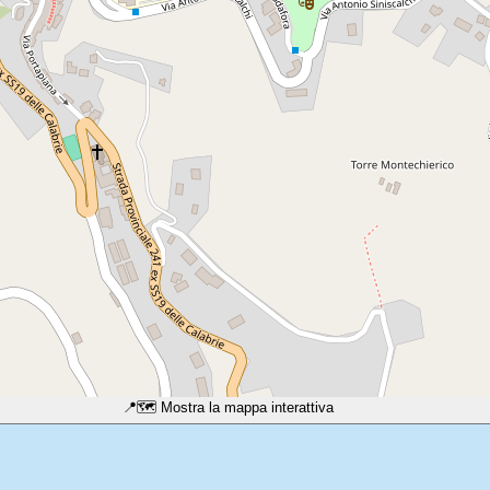
📍
🗺️ Mostra la mappa interattiva