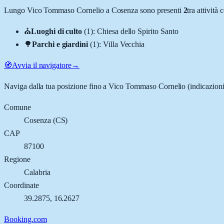
Lungo
Vico Tommaso Cornelio
a
Cosenza
sono presenti
2
tra attivit
⛪
Luoghi di culto
(
1
)
:
Chiesa dello Spirito Santo
🌳
Parchi e giardini
(
1
)
:
Villa Vecchia
🧭
Avvia il navigatore
→
Naviga dalla tua posizione fino a
Vico Tommaso Cornelio
(indicazioni
Comune
Cosenza
(
CS
)
CAP
87100
Regione
Calabria
Coordinate
39.2875
,
16.2627
Booking.com