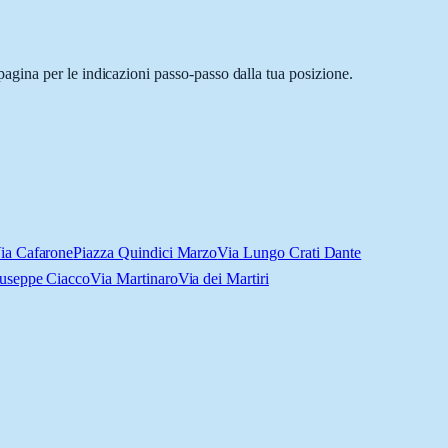
gina per le indicazioni passo-passo dalla tua posizione.
ia Cafarone
Piazza Quindici Marzo
Via Lungo Crati Dante
useppe Ciacco
Via Martinaro
Via dei Martiri