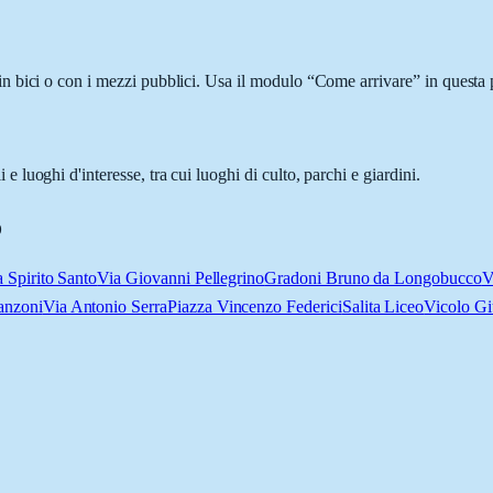
 bici o con i mezzi pubblici. Usa il modulo “Come arrivare” in questa pa
uoghi d'interesse, tra cui luoghi di culto, parchi e giardini.
o
 Spirito Santo
Via Giovanni Pellegrino
Gradoni Bruno da Longobucco
V
anzoni
Via Antonio Serra
Piazza Vincenzo Federici
Salita Liceo
Vicolo Gi