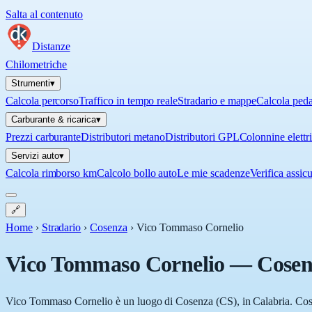
Salta al contenuto
Distanze
Chilometriche
Strumenti
▾
Calcola percorso
Traffico in tempo reale
Stradario e mappe
Calcola ped
Carburante & ricarica
▾
Prezzi carburante
Distributori metano
Distributori GPL
Colonnine elettr
Servizi auto
▾
Calcola rimborso km
Calcolo bollo auto
Le mie scadenze
Verifica assic
🔗
Home
›
Stradario
›
Cosenza
›
Vico Tommaso Cornelio
Vico Tommaso Cornelio
—
Cosen
Vico Tommaso Cornelio è un luogo di Cosenza (CS), in Calabria. Cosenz