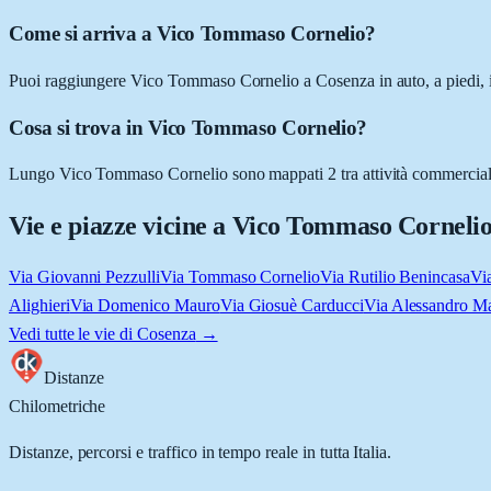
Come si arriva a Vico Tommaso Cornelio?
Puoi raggiungere Vico Tommaso Cornelio a Cosenza in auto, a piedi, in
Cosa si trova in Vico Tommaso Cornelio?
Lungo Vico Tommaso Cornelio sono mappati 2 tra attività commerciali e l
Vie e piazze vicine a
Vico Tommaso Corneli
Via Giovanni Pezzulli
Via Tommaso Cornelio
Via Rutilio Benincasa
Via
Alighieri
Via Domenico Mauro
Via Giosuè Carducci
Via Alessandro M
Vedi tutte le vie di
Cosenza
→
Distanze
Chilometriche
Distanze, percorsi e traffico in tempo reale in tutta Italia.