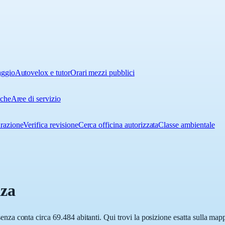
aggio
Autovelox e tutor
Orari mezzi pubblici
iche
Aree di servizio
urazione
Verifica revisione
Cerca officina autorizzata
Classe ambientale
za
a conta circa 69.484 abitanti. Qui trovi la posizione esatta sulla mapp