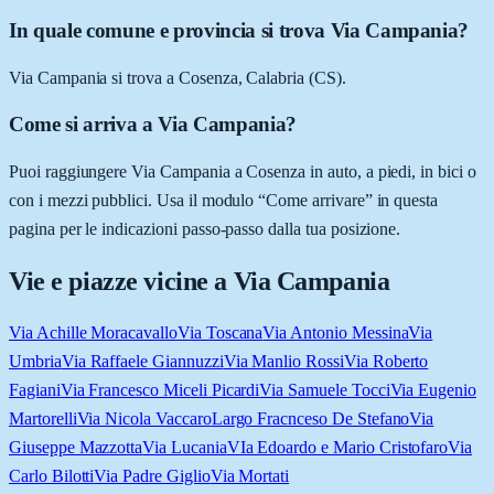
In quale comune e provincia si trova Via Campania?
Via Campania si trova a Cosenza, Calabria (CS).
Come si arriva a Via Campania?
Puoi raggiungere Via Campania a Cosenza in auto, a piedi, in bici o
con i mezzi pubblici. Usa il modulo “Come arrivare” in questa
pagina per le indicazioni passo-passo dalla tua posizione.
Vie e piazze vicine a
Via Campania
Via Achille Moracavallo
Via Toscana
Via Antonio Messina
Via
Umbria
Via Raffaele Giannuzzi
Via Manlio Rossi
Via Roberto
Fagiani
Via Francesco Miceli Picardi
Via Samuele Tocci
Via Eugenio
Martorelli
Via Nicola Vaccaro
Largo Fracnceso De Stefano
Via
Giuseppe Mazzotta
Via Lucania
VIa Edoardo e Mario Cristofaro
Via
Carlo Bilotti
Via Padre Giglio
Via Mortati