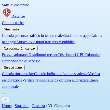
Salta al contenuto
Distanze
Chilometriche
Strumenti
▾
Calcola percorso
Traffico in tempo reale
Stradario e mappe
Calcola
pedaggio
Autovelox e tutor
Orari mezzi pubblici
Carburante & ricarica
▾
Prezzi carburante
Distributori metano
Distributori GPL
Colonnine
elettriche
Aree di servizio
Servizi auto
▾
Calcola rimborso km
Calcolo bollo auto
Le mie scadenze
Verifica
assicurazione
Verifica revisione
Cerca officina autorizzata
Classe
ambientale
🔗
Home
›
Stradario
›
Cosenza
›
Via Campania