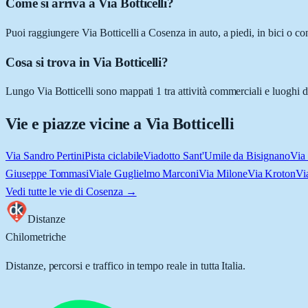
Come si arriva a Via Botticelli?
Puoi raggiungere Via Botticelli a Cosenza in auto, a piedi, in bici o c
Cosa si trova in Via Botticelli?
Lungo Via Botticelli sono mappati 1 tra attività commerciali e luoghi d'in
Vie e piazze vicine a
Via Botticelli
Via Sandro Pertini
Pista ciclabile
Viadotto Sant'Umile da Bisignano
Via
Giuseppe Tommasi
Viale Guglielmo Marconi
Via Milone
Via Kroton
Vi
Vedi tutte le vie di
Cosenza
→
Distanze
Chilometriche
Distanze, percorsi e traffico in tempo reale in tutta Italia.