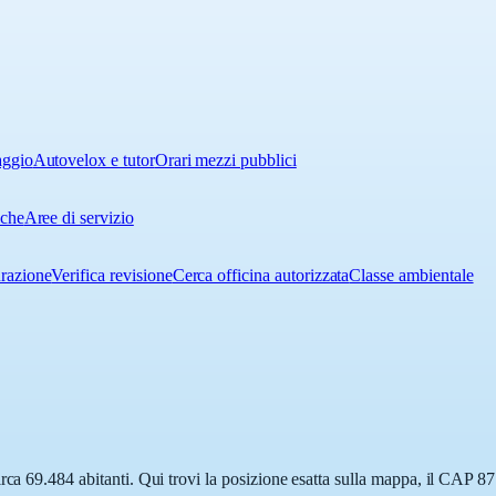
aggio
Autovelox e tutor
Orari mezzi pubblici
iche
Aree di servizio
urazione
Verifica revisione
Cerca officina autorizzata
Classe ambientale
ca 69.484 abitanti. Qui trovi la posizione esatta sulla mappa, il CAP 871