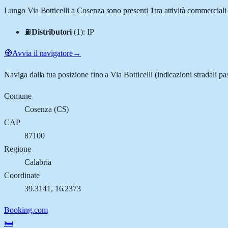
Lungo
Via Botticelli
a
Cosenza
sono presenti
1
tra attività commercial
⛽
Distributori
(
1
)
:
IP
🧭
Avvia il navigatore
→
Naviga dalla tua posizione fino a
Via Botticelli
(indicazioni stradali pa
Comune
Cosenza
(
CS
)
CAP
87100
Regione
Calabria
Coordinate
39.3141
,
16.2373
Booking.com
🛏️