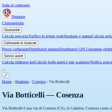
Salta al contenuto
Distanze
Chilometriche
Strumenti
▾
Calcola percorso
Traffico in tempo reale
Stradario e mappe
Calcola ped
Carburante & ricarica
▾
Prezzi carburante
Distributori metano
Distributori GPL
Colonnine elettr
Servizi auto
▾
Calcola rimborso km
Calcolo bollo auto
Le mie scadenze
Verifica assic
🔗
Home
›
Stradario
›
Cosenza
›
Via Botticelli
Via Botticelli
—
Cosenza
Via Botticelli è una via di Cosenza (CS), in Calabria. Cosenza conta cir