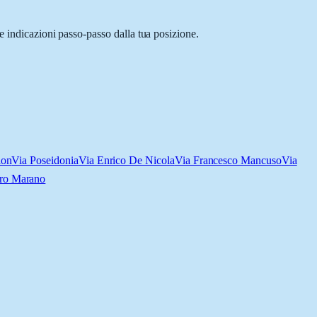
e indicazioni passo-passo dalla tua posizione.
ion
Via Poseidonia
Via Enrico De Nicola
Via Francesco Mancuso
Via
tro Marano