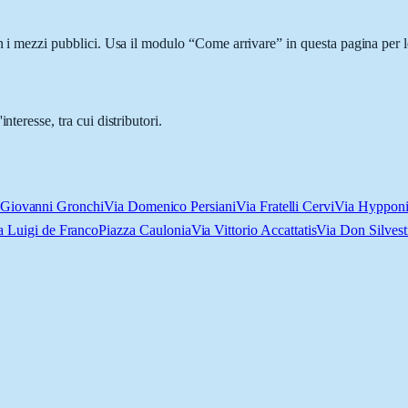
on i mezzi pubblici. Usa il modulo “Come arrivare” in questa pagina per l
teresse, tra cui distributori.
 Giovanni Gronchi
Via Domenico Persiani
Via Fratelli Cervi
Via Hyppon
a Luigi de Franco
Piazza Caulonia
Via Vittorio Accattatis
Via Don Silves