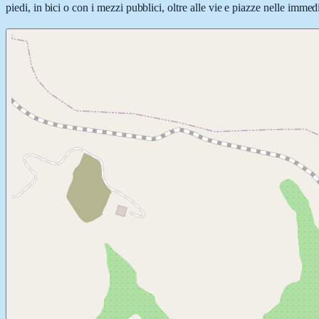
piedi, in bici o con i mezzi pubblici, oltre alle vie e piazze nelle immed