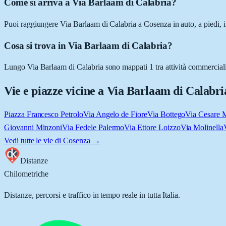
Come si arriva a Via Barlaam di Calabria?
Puoi raggiungere Via Barlaam di Calabria a Cosenza in auto, a piedi, i
Cosa si trova in Via Barlaam di Calabria?
Lungo Via Barlaam di Calabria sono mappati 1 tra attività commerciali e 
Vie e piazze vicine a
Via Barlaam di Calabri
Piazza Francesco Petrolo
Via Angelo de Fiore
Via Bottego
Via Cesare 
Giovanni Minzoni
Via Fedele Palermo
Via Ettore Loizzo
Via Molinella
Vedi tutte le vie di
Cosenza
→
Distanze
Chilometriche
Distanze, percorsi e traffico in tempo reale in tutta Italia.