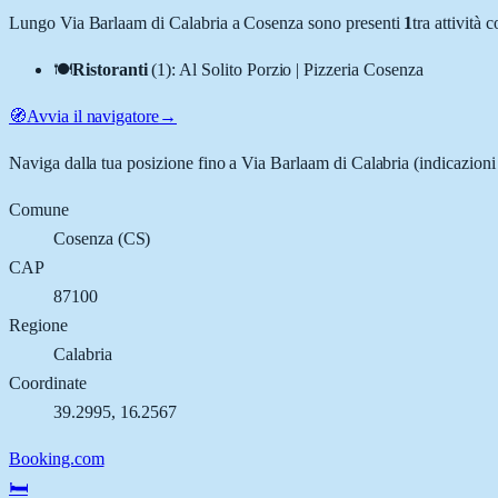
Lungo
Via Barlaam di Calabria
a
Cosenza
sono presenti
1
tra attività
🍽️
Ristoranti
(
1
)
:
Al Solito Porzio | Pizzeria Cosenza
🧭
Avvia il navigatore
→
Naviga dalla tua posizione fino a
Via Barlaam di Calabria
(indicazioni 
Comune
Cosenza
(
CS
)
CAP
87100
Regione
Calabria
Coordinate
39.2995
,
16.2567
Booking.com
🛏️