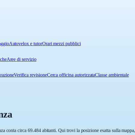
aggio
Autovelox e tutor
Orari mezzi pubblici
iche
Aree di servizio
urazione
Verifica revisione
Cerca officina autorizzata
Classe ambientale
nza
a conta circa 69.484 abitanti. Qui trovi la posizione esatta sulla mappa