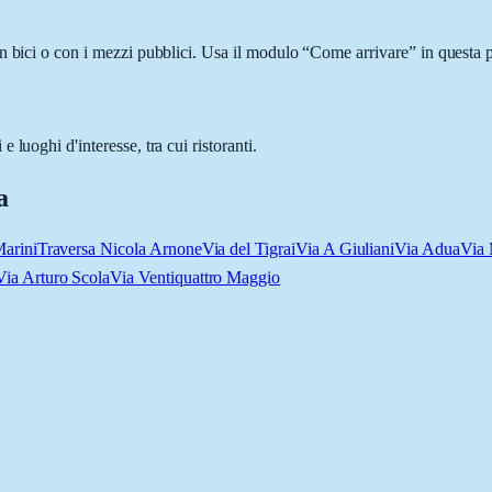
n bici o con i mezzi pubblici. Usa il modulo “Come arrivare” in questa p
luoghi d'interesse, tra cui ristoranti.
a
Marini
Traversa Nicola Arnone
Via del Tigrai
Via A Giuliani
Via Adua
Via 
Via Arturo Scola
Via Ventiquattro Maggio