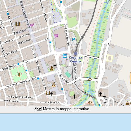
📍
🗺️ Mostra la mappa interattiva