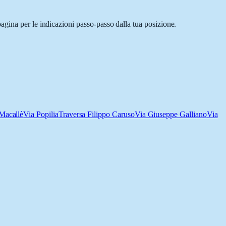
agina per le indicazioni passo-passo dalla tua posizione.
Macallè
Via Popilia
Traversa Filippo Caruso
Via Giuseppe Galliano
Via