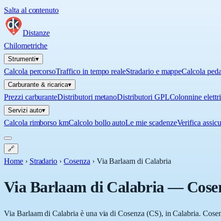
Salta al contenuto
Distanze
Chilometriche
Strumenti
▾
Calcola percorso
Traffico in tempo reale
Stradario e mappe
Calcola ped
Carburante & ricarica
▾
Prezzi carburante
Distributori metano
Distributori GPL
Colonnine elettr
Servizi auto
▾
Calcola rimborso km
Calcolo bollo auto
Le mie scadenze
Verifica assic
🔗
Home
›
Stradario
›
Cosenza
›
Via Barlaam di Calabria
Via Barlaam di Calabria
—
Cose
Via Barlaam di Calabria è una via di Cosenza (CS), in Calabria. Cosenz