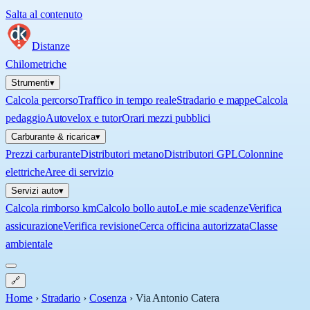
Salta al contenuto
Distanze
Chilometriche
Strumenti
▾
Calcola percorso
Traffico in tempo reale
Stradario e mappe
Calcola
pedaggio
Autovelox e tutor
Orari mezzi pubblici
Carburante & ricarica
▾
Prezzi carburante
Distributori metano
Distributori GPL
Colonnine
elettriche
Aree di servizio
Servizi auto
▾
Calcola rimborso km
Calcolo bollo auto
Le mie scadenze
Verifica
assicurazione
Verifica revisione
Cerca officina autorizzata
Classe
ambientale
🔗
Home
›
Stradario
›
Cosenza
›
Via Antonio Catera