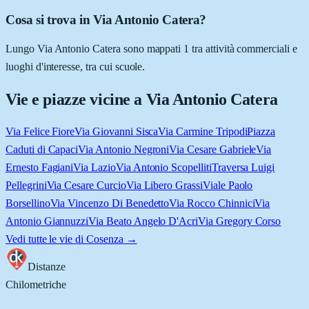
Cosa si trova in Via Antonio Catera?
Lungo Via Antonio Catera sono mappati 1 tra attività commerciali e
luoghi d'interesse, tra cui scuole.
Vie e piazze vicine a
Via Antonio Catera
Via Felice Fiore
Via Giovanni Sisca
Via Carmine Tripodi
Piazza
Caduti di Capaci
Via Antonio Negroni
Via Cesare Gabriele
Via
Ernesto Fagiani
Via Lazio
Via Antonio Scopelliti
Traversa Luigi
Pellegrini
Via Cesare Curcio
Via Libero Grassi
Viale Paolo
Borsellino
Via Vincenzo Di Benedetto
Via Rocco Chinnici
Via
Antonio Giannuzzi
Via Beato Angelo D'Acri
Via Gregory Corso
Vedi tutte le vie di
Cosenza
→
Distanze
Chilometriche