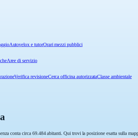
aggio
Autovelox e tutor
Orari mezzi pubblici
iche
Aree di servizio
urazione
Verifica revisione
Cerca officina autorizzata
Classe ambientale
a
nza conta circa 69.484 abitanti. Qui trovi la posizione esatta sulla map