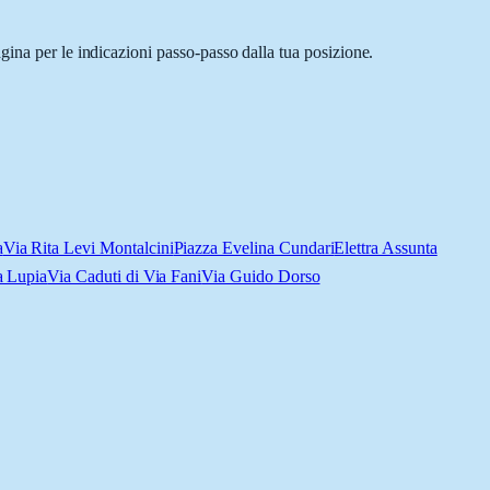
gina per le indicazioni passo-passo dalla tua posizione.
a
Via Rita Levi Montalcini
Piazza Evelina Cundari
Elettra Assunta
a Lupia
Via Caduti di Via Fani
Via Guido Dorso