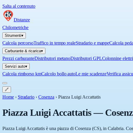
Salta al contenuto
Distanze
Chilometriche
Strumenti
▾
Calcola percorso
Traffico in tempo reale
Stradario e mappe
Calcola ped
Carburante & ricarica
▾
Prezzi carburante
Distributori metano
Distributori GPL
Colonnine elettr
Servizi auto
▾
Calcola rimborso km
Calcolo bollo auto
Le mie scadenze
Verifica assic
🔗
Home
›
Stradario
›
Cosenza
›
Piazza Luigi Accattatis
Piazza Luigi Accattatis
—
Cosenz
Piazza Luigi Accattatis è una piazza di Cosenza (CS), in Calabria. Cose