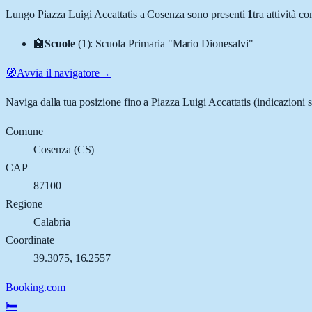
Lungo
Piazza Luigi Accattatis
a
Cosenza
sono presenti
1
tra attività 
🏫
Scuole
(
1
)
:
Scuola Primaria "Mario Dionesalvi"
🧭
Avvia il navigatore
→
Naviga dalla tua posizione fino a
Piazza Luigi Accattatis
(indicazioni s
Comune
Cosenza
(
CS
)
CAP
87100
Regione
Calabria
Coordinate
39.3075
,
16.2557
Booking.com
🛏️