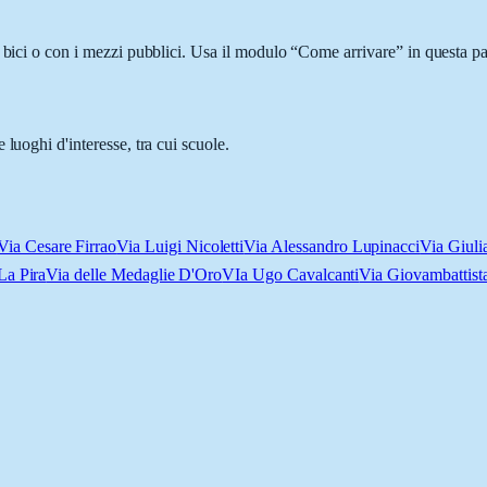
 bici o con i mezzi pubblici. Usa il modulo “Come arrivare” in questa pa
luoghi d'interesse, tra cui scuole.
Via Cesare Firrao
Via Luigi Nicoletti
Via Alessandro Lupinacci
Via Giuli
La Pira
Via delle Medaglie D'Oro
VIa Ugo Cavalcanti
Via Giovambattist