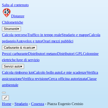
Salta al contenuto
Distanze
Chilometriche
Strumenti
▾
Calcola percorso
Traffico in tempo reale
Stradario e mappe
Calcola
pedaggio
Autovelox e tutor
Orari mezzi pubblici
Carburante & ricarica
▾
Prezzi carburante
Distributori metano
Distributori GPL
Colonnine
elettriche
Aree di servizio
Servizi auto
▾
Calcola rimborso km
Calcolo bollo auto
Le mie scadenze
Verifica
assicurazione
Verifica revisione
Cerca officina autorizzata
Classe
ambientale
🔗
Home
›
Stradario
›
Cosenza
›
Piazza Eugenio Cenisio