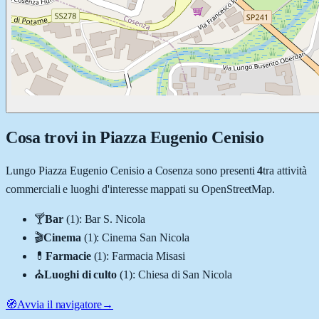
Cosa trovi in
Piazza Eugenio Cenisio
Lungo
Piazza Eugenio Cenisio
a
Cosenza
sono presenti
4
tra attività
commerciali e luoghi d'interesse mappati su OpenStreetMap.
🍸
Bar
(
1
)
:
Bar S. Nicola
🎬
Cinema
(
1
)
:
Cinema San Nicola
💊
Farmacie
(
1
)
:
Farmacia Misasi
⛪
Luoghi di culto
(
1
)
:
Chiesa di San Nicola
🧭
Avvia il navigatore
→