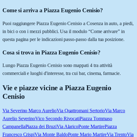
Come si arriva a Piazza Eugenio Cenisio?
Puoi raggiungere Piazza Eugenio Cenisio a Cosenza in auto, a piedi,
in bici o con i mezzi pubblici. Usa il modulo “Come arrivare” in
questa pagina per le indicazioni passo-passo dalla tua posizione.
Cosa si trova in Piazza Eugenio Cenisio?
Lungo Piazza Eugenio Cenisio sono mappati 4 tra attività
commerciali e luoghi d'interesse, tra cui bar, cinema, farmacie.
Vie e piazze vicine a
Piazza Eugenio
Cenisio
Via Severino Marco Aurelio
Via Quattromani Sertorio
Via Marco
Aurelio Severino
Vico Secondo Rivocati
Piazza Tommaso
Campanella
Piazza dei Bruzi
Via Alarico
Ponte Martire
Piazza
Francesco Crispi
Via Monte Baldo
Ponte Mario Martire
Via Trento
Via